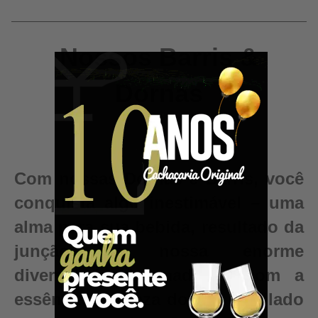
Nossos Barris &
Dornas
Com nossas Dornas e Barris, você
conquista algo inestimável – uma
alma para sua bebida, resultado da
junção da nossa enorme
diversidade de madeiras com a
essência e pureza do seu destilado