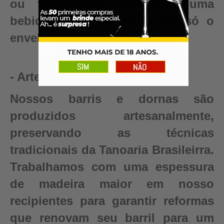
ou fermentado. Conquiste uma
bebida autêntica, valor que só o
envelhecimento pode criar.
- Artesanal
Nossos barris e dornas são
produzidos artesanalmente,
preservando as técnicas
tradicionais da Tanoaria Brasileirra.
Trabalhamos com uma espessura
de madeira maior em nosso
recipientes para garantir reformas
que renovam seu barril para um