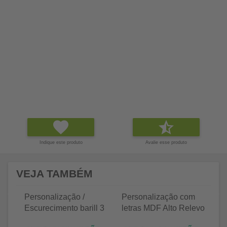
Indique este produto
Avalie esse produto
VEJA TAMBÉM
Personalização /
Personalização com
P
Escurecimento barill 3
letras MDF Alto Relevo
le
litros
25 letras 2cm
35