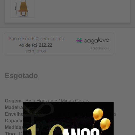
212,22
Esgotado
Origem:
Belo Horizonte / Minas Gerais
Madeira:
Jatobá
Envelhecimento:
Cachaça, Whisky, Vinho e outros
Capacidade:
20 Litros/20000ml
Medidas Aproximadas:
(LxAxC) 44x54x34cm
Tipo:
Dorna Prime / Luxo