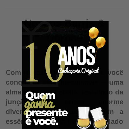
Nossos Barris &
Dornas
Com nossas Dornas e Barris, você
conquista algo inestimável – uma
alma para sua bebida, resultado da
junção da nossa enorme
diversidade de madeiras com a
essência e pureza do seu destilado