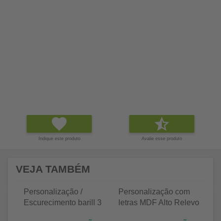
Indique este produto
Avalie esse produto
VEJA TAMBÉM
Personalização /
Personalização com
P
Escurecimento barill 3
letras MDF Alto Relevo
le
litros
25 letras 2cm
35