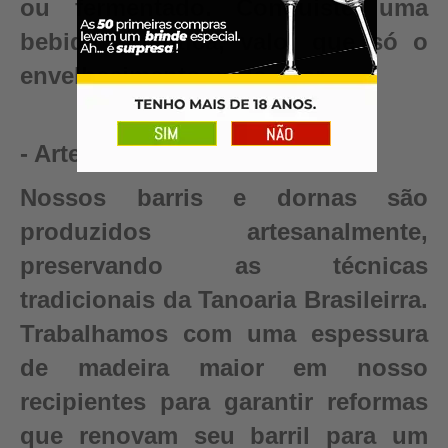
ou fermentado. Conquiste uma
bebida autêntica, valor que só o
envelhecimento pode criar.
- Artesanal
Nossos barris e dornas são
produzidos artesanalmente,
preservando as técnicas
tradicionais da Tanoaria Brasileirra.
Trabalhamos com uma espessura
de madeira maior em nosso
recipientes para garantir reformas
que renovam seu barril para um