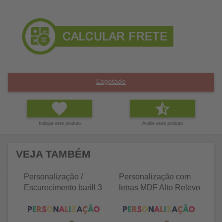
Esgotado
Indique este produto
Avalie esse produto
VEJA TAMBÉM
Personalização /
Personalização com
P
Escurecimento barill 3
letras MDF Alto Relevo
le
litros
25 letras 2cm
35