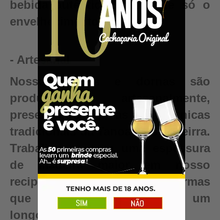
bebida autêntica, valor que só o
envelhecimento pode criar.
- Artesanal
Nossos barris e dornas são
produzidos artesanalmente,
preservando as técnicas
tradicionais da Tanoaria Brasileirra.
Trabalhamos com uma espessura
de madeira maior em nosso
recipientes para garantir reformas
que renovam seu barril para um
longo período de uso.