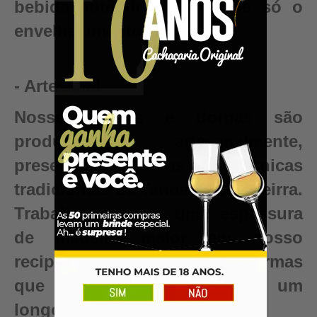
bebida autêntica, valor que só o
envelhecimento pode criar.
- Artesanal
Nossos barris e dornas são
produzidos artesanalmente,
preservando as técnicas
tradicionais da Tanoaria Brasileirra.
Trabalhamos com uma espessura
de madeira maior em nosso
recipientes para garantir reformas
que renovam seu barril para um
longo período de uso.