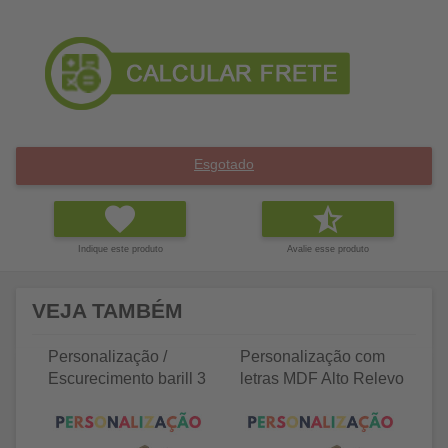
Esgotado
Indique este produto
Avalie esse produto
VEJA TAMBÉM
Personalização /
Personalização com
P
Escurecimento barill 3
letras MDF Alto Relevo
le
litros
25 letras 2cm
35