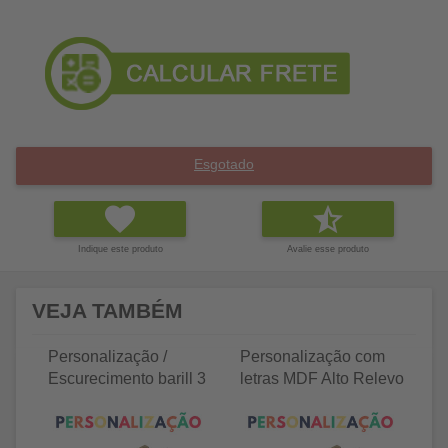
Esgotado
Indique este produto
Avalie esse produto
VEJA TAMBÉM
Personalização /
Personalização com
P
Escurecimento barill 3
letras MDF Alto Relevo
le
litros
25 letras 2cm
35