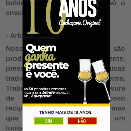
bebida autêntica, valor que só o
envelhecimento pode criar.
- Artesanal
Nossos barris e dornas são
produzidos artesanalmente,
preservando as técnicas
tradicionais da Tanoaria Brasileirra.
Trabalhamos com uma espessura
de madeira maior em nosso
recipientes para garantir reformas
que renovam seu barril para um
longo período de uso.