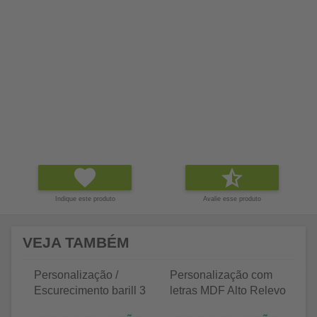
Indique este produto
Avalie esse produto
VEJA TAMBÉM
Personalização /
Personalização com
P
Escurecimento barill 3
letras MDF Alto Relevo
le
litros
25 letras 2cm
35