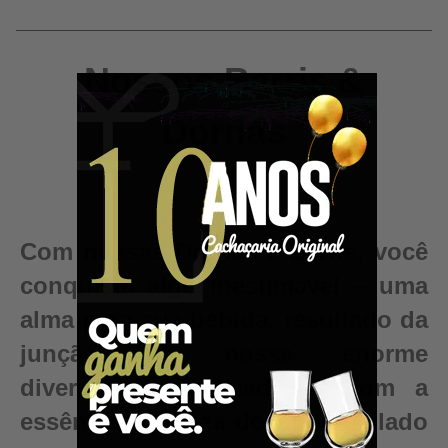
Nossos Barris &
Dornas
Com nossas Dornas e Barris, você
conquista algo inestimável – uma
alma para sua bebida, resultado da
junção da nossa enorme
diversidade de madeiras com a
essência e pureza do seu destilado