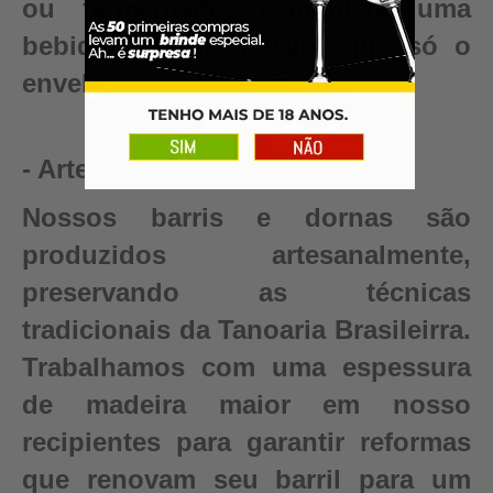
ou fermentado. Conquiste uma
bebida autêntica, valor que só o
envelhecimento pode criar.
- Artesanal
Nossos barris e dornas são
produzidos artesanalmente,
preservando as técnicas
tradicionais da Tanoaria Brasileirra.
Trabalhamos com uma espessura
de madeira maior em nosso
recipientes para garantir reformas
que renovam seu barril para um