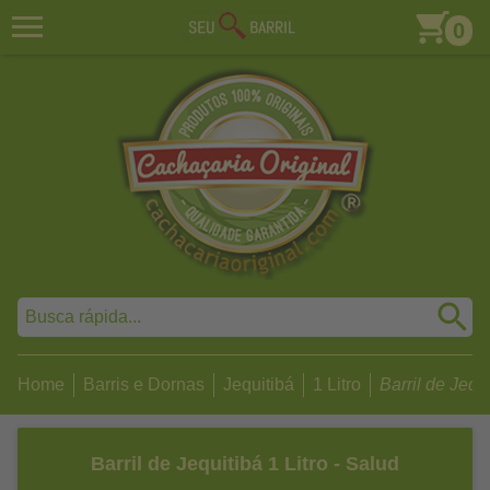
0
Home
Barris e Dornas
Jequitibá
1 Litro
Barril de Jequit
Barril de Jequitibá 1 Litro - Salud