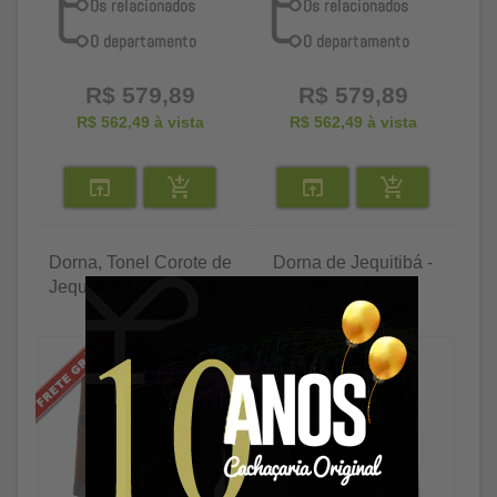
R$ 579,89
R$ 579,89
R$ 562,49
à vista
R$ 562,49
à vista
Dorna, Tonel Corote de
Dorna de Jequitibá -
Jequitibá 10 Litros com
Prime / Luxo
Torneira Luxo
10L(10000ml)