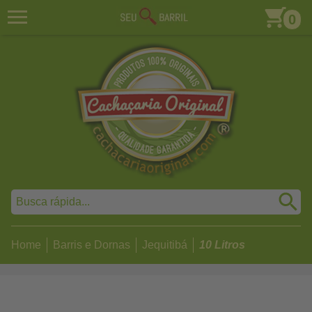
0
Home
Barris e Dornas
Jequitibá
10 Litros