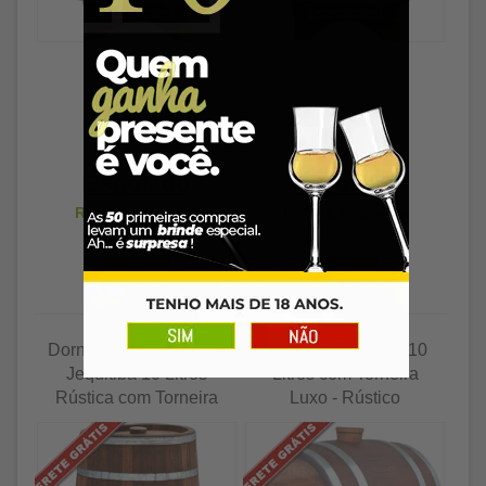
Esgotado
Esgotado
R$ 601,29
à vista
R$ 601,29
à vista
Dorna, Tonel Corote de
Barril de Jequitibá 10
Jequitibá 10 Litros
Litros com Torneira
Rústica com Torneira
Luxo - Rústico
Luxo