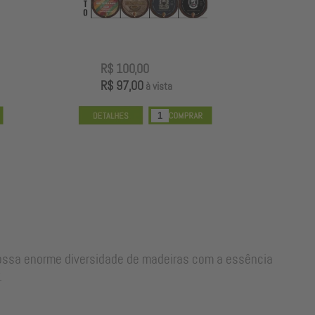
R$ 100,00
R
R$ 97,00
R
à vista
nossa enorme diversidade de madeiras com a essência
.