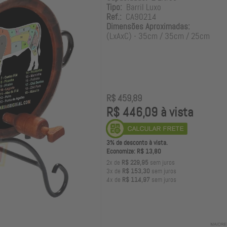
Tipo:
Barril Luxo
Ref.:
CA90214
Dimensões Aproximadas:
(LxAxC) - 35cm / 35cm / 25cm
R$ 459,89
R$ 446,09 à vista
3% de desconto à vista.
Economize: R$ 13,80
2x de
R$ 229,95
sem juros
3x de
R$ 153,30
sem juros
4x de
R$ 114,97
sem juros