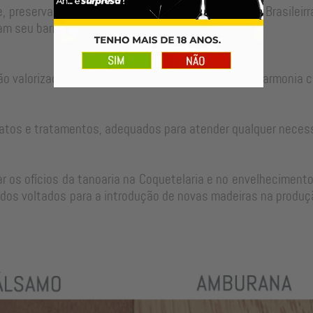
, preservando as técnicas tradicionais da Tanoaria Brasilei
m seu barril para um longo período de uso.
ão valorizadas no ajuste perfeito de cada peça em harmonia c
atos e tratamentos, adequados para atender qualquer neces
 os ofícios da tanoaria na Coquetelaria e no envelhecimento
dos voltados para a introdução de novas madeiras na produçã