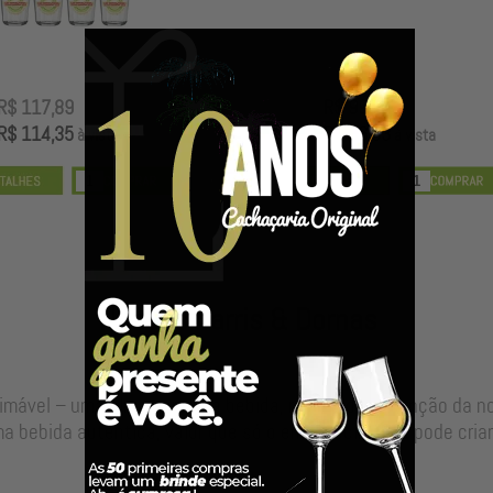
R$ 117,89
R$ 99,00
R$ 114,35
R$ 96,03
à vista
à vista
Nossos Barris & Dornas
timável – uma alma para sua bebida, resultado da junção da 
a bebida autêntica, valor que só o envelhecimento pode criar