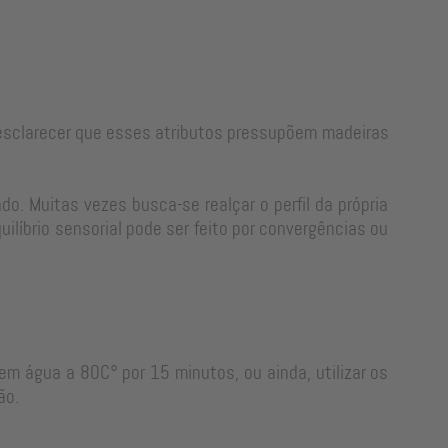
e esclarecer que esses atributos pressupõem madeiras
o. Muitas vezes busca-se realçar o perfil da própria
líbrio sensorial pode ser feito por convergências ou
em água a 80C° por 15 minutos, ou ainda, utilizar os
ão.