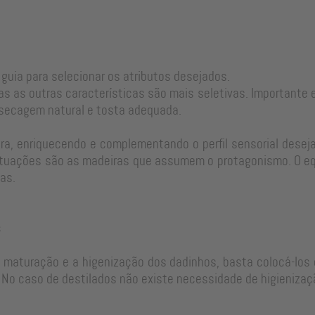
 guia para selecionar os atributos desejados.
as as outras características são mais seletivas. Important
 secagem natural e tosta adequada.
a, enriquecendo e complementando o perfil sensorial desejad
tuações são as madeiras que assumem o protagonismo. O equi
as.
s
e maturação e a higenização dos dadinhos, basta colocá-los 
No caso de destilados não existe necessidade de higienizaç