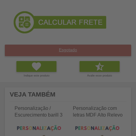
Esgotado
Indique este produto
Avalie esse produto
VEJA TAMBÉM
Personalização /
Personalização com
P
Escurecimento barill 3
letras MDF Alto Relevo
le
litros
25 letras 2cm
35