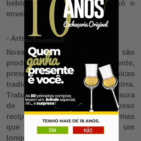
bebida autêntica, valor que só o
envelhecimento pode criar.
- Artesanal
Nossos barris e dornas são
produzidos artesanalmente,
preservando as técnicas
tradicionais da Tanoaria Brasileirra.
Trabalhamos com uma espessura
de madeira maior em nosso
recipientes para garantir reformas
que renovam seu barril para um
longo período de uso.