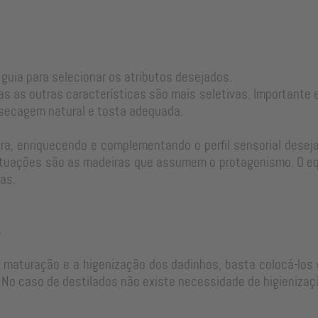
 guia para selecionar os atributos desejados.
as as outras características são mais seletivas. Important
 secagem natural e tosta adequada.
a, enriquecendo e complementando o perfil sensorial desejad
tuações são as madeiras que assumem o protagonismo. O equi
as.
s
e maturação e a higenização dos dadinhos, basta colocá-los 
No caso de destilados não existe necessidade de higienizaç