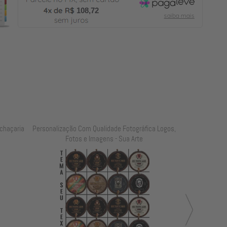
108,72
chaçaria
Personalização Com Qualidade Fotográfica Logos,
Personalização
Fotos e Imagens - Sua Arte
Foto