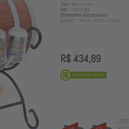
Tipo:
Barril Luxo
Ref.:
CD90194
Dimensões Aproximadas:
(LxAxC) - 35cm / 35cm / 25cm
R$ 434,89