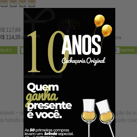
R$ 117,89
R$ 99,00
R$ 114,35
R$ 96,03
à vista
à vista
Nossos Barris & Dornas
timável – uma alma para sua bebida, resultado da junção da 
a bebida autêntica, valor que só o envelhecimento pode criar