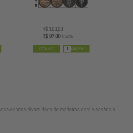
R$ 100,00
R
R$ 97,00
R
à vista
nossa enorme diversidade de madeiras com a essência
.