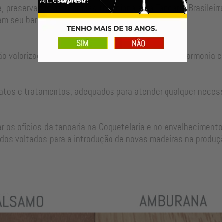
, preservando as técnicas tradicionais da Tanoaria Brasilei
m seu barril para um longo período de uso.
ão valorizadas no ajuste perfeito de cada peça em harmonia c
atos e tratamentos, adequados para atender qualquer neces
 os ofícios da tanoaria na Coquetelaria e no envelhecimento
dos voltados para a introdução de novas madeiras na produçã