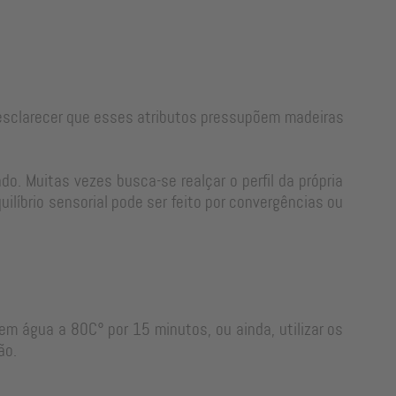
e esclarecer que esses atributos pressupõem madeiras
o. Muitas vezes busca-se realçar o perfil da própria
líbrio sensorial pode ser feito por convergências ou
em água a 80C° por 15 minutos, ou ainda, utilizar os
ão.