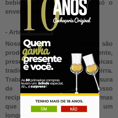
bebida autêntica, valor que só o
envelhecimento pode criar.
- Artesanal
Nossos barris e dornas são
produzidos artesanalmente,
preservando as técnicas
tradicionais da Tanoaria Brasileirra.
Trabalhamos com uma espessura
de madeira maior em nosso
recipientes para garantir reformas
que renovam seu barril para um
longo período de uso.