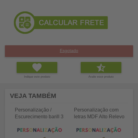
Esgotado
Indique este produto
Avalie esse produto
VEJA TAMBÉM
Personalização /
Personalização com
P
Escurecimento barill 3
letras MDF Alto Relevo
le
litros
25 letras 2cm
35