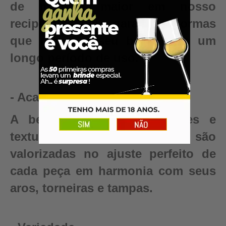
de madeira maior em nosso
recipientes para garantir reformas
que renovam seu barril para um
longo período de uso.
- Acabamento
A beleza dos padrões, cores e
texturas das madeiras são
valorizadas no ajuste perfeito de
cada peça em harmonia com seus
aros, torneiras e tampas.