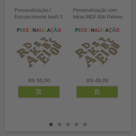
Personalização /
Personalização com
P
Escurecimento barill 3
letras MDF Alto Relevo
le
litros
25 letras 2cm
35
R$ 50,00
R$ 49,89