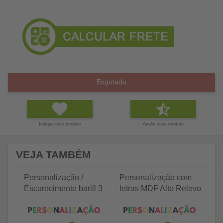
Esgotado
Indique este produto
Avalie esse produto
VEJA TAMBÉM
Personalização /
Personalização com
P
Escurecimento barill 3
letras MDF Alto Relevo
le
litros
25 letras 2cm
35