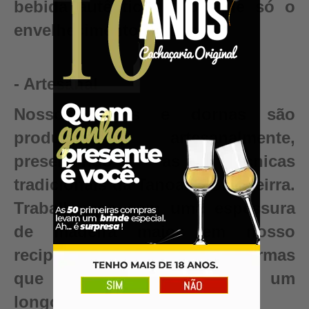
bebida autêntica, valor que só o
envelhecimento pode criar.
- Artesanal
Nossos barris e dornas são
produzidos artesanalmente,
preservando as técnicas
tradicionais da Tanoaria Brasileirra.
Trabalhamos com uma espessura
de madeira maior em nosso
recipientes para garantir reformas
que renovam seu barril para um
longo período de uso.