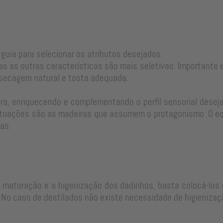
 guia para selecionar os atributos desejados.
as as outras características são mais seletivas. Important
 secagem natural e tosta adequada.
a, enriquecendo e complementando o perfil sensorial desejad
tuações são as madeiras que assumem o protagonismo. O equi
as.
s
e maturação e a higenização dos dadinhos, basta colocá-los 
No caso de destilados não existe necessidade de higienizaç