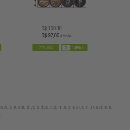
R$ 100,00
R
R$ 97,00
R
à vista
nossa enorme diversidade de madeiras com a essência
.