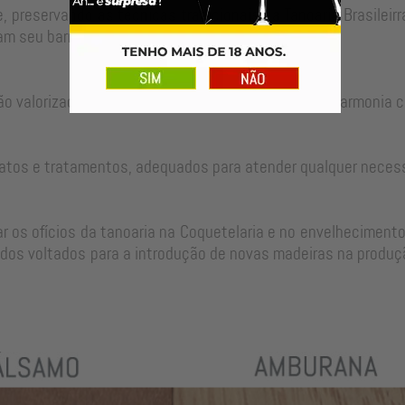
, preservando as técnicas tradicionais da Tanoaria Brasilei
m seu barril para um longo período de uso.
ão valorizadas no ajuste perfeito de cada peça em harmonia c
atos e tratamentos, adequados para atender qualquer neces
 os ofícios da tanoaria na Coquetelaria e no envelhecimento
dos voltados para a introdução de novas madeiras na produçã