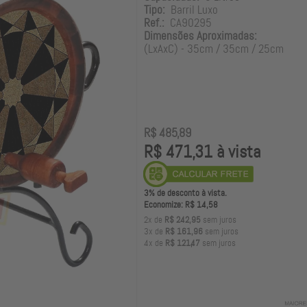
Tipo:
Barril Luxo
Ref.:
CA90295
Dimensões Aproximadas:
(LxAxC) - 35cm / 35cm / 25cm
R$ 485,89
R$ 471,31 à vista
3% de desconto à vista.
Economize: R$ 14,58
2x de
R$ 242,95
sem juros
3x de
R$ 161,96
sem juros
4x de
R$ 121,47
sem juros