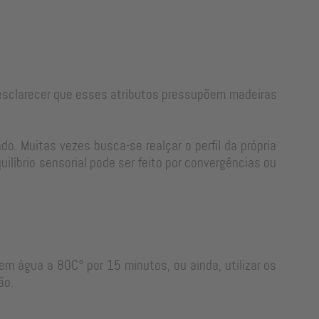
e esclarecer que esses atributos pressupõem madeiras
o. Muitas vezes busca-se realçar o perfil da própria
líbrio sensorial pode ser feito por convergências ou
em água a 80C° por 15 minutos, ou ainda, utilizar os
ão.