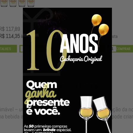
R$ 117,89
R$ 99,00
R$ 114,35
R$ 96,03
à vista
à vista
Nossos Barris & Dornas
timável – uma alma para sua bebida, resultado da junção da 
a bebida autêntica, valor que só o envelhecimento pode criar