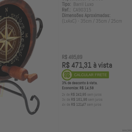
Tipo:
Barril Luxo
Ref.:
CA90315
Dimensões Aproximadas:
(LxAxC) - 35cm / 35cm / 25cm
R$ 485,89
R$ 471,31 à vista
3% de desconto à vista.
Economize: R$ 14,58
2x de
R$ 242,95
sem juros
3x de
R$ 161,96
sem juros
4x de
R$ 121,47
sem juros