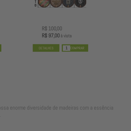
R$ 100,00
R
R$ 97,00
R
à vista
nossa enorme diversidade de madeiras com a essência
.