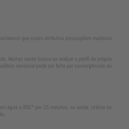
e esclarecer que esses atributos pressupõem madeiras
o. Muitas vezes busca-se realçar o perfil da própria
líbrio sensorial pode ser feito por convergências ou
em água a 80C° por 15 minutos, ou ainda, utilizar os
ão.