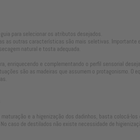
 guia para selecionar os atributos desejados.
as as outras características são mais seletivas. Important
 secagem natural e tosta adequada.
a, enriquecendo e complementando o perfil sensorial desejad
tuações são as madeiras que assumem o protagonismo. O equi
as.
s
e maturação e a higenização dos dadinhos, basta colocá-los 
No caso de destilados não existe necessidade de higienizaç