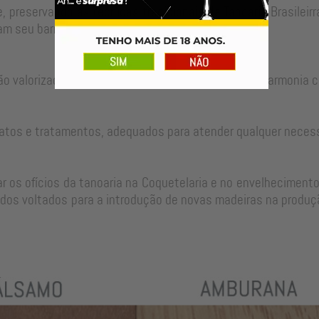
, preservando as técnicas tradicionais da Tanoaria Brasilei
m seu barril para um longo período de uso.
ão valorizadas no ajuste perfeito de cada peça em harmonia c
atos e tratamentos, adequados para atender qualquer neces
 os ofícios da tanoaria na Coquetelaria e no envelhecimento
dos voltados para a introdução de novas madeiras na produçã