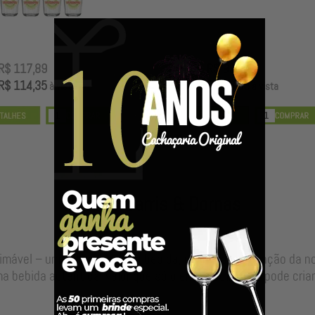
R$ 117,89
R$ 99,00
R$ 114,35
R$ 96,03
à vista
à vista
Nossos Barris & Dornas
timável – uma alma para sua bebida, resultado da junção da 
a bebida autêntica, valor que só o envelhecimento pode criar