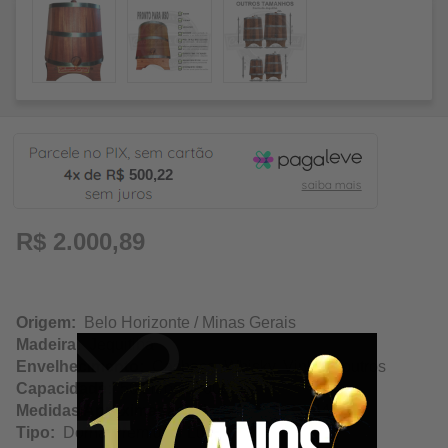
500,22
R$ 2.000,89
Origem:
Belo Horizonte / Minas Gerais
Madeira:
Jequitibá
Envelhecimento:
Cachaça, Whisky, Vinho e outros
Capacidade:
50 Litros/50000ml
Medidas Aproximadas:
(LxAxC) 40x53x44cm
Tipo:
Dorna Premium / Luxo