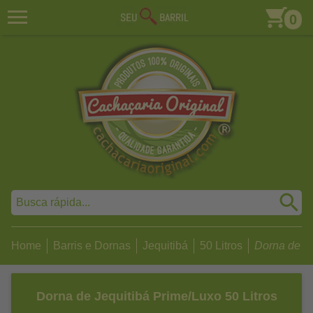
0
Home
Barris e Dornas
Jequitibá
50 Litros
Dorna de Je
Dorna de Jequitibá Prime/Luxo 50 Litros