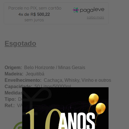
500,22
Esgotado
Origem:
Belo Horizonte / Minas Gerais
Madeira:
Jequitibá
Envelhecimento:
Cachaça, Whisky, Vinho e outros
Capacidade:
50 Litros/50000ml
Medidas Aproximadas:
(LxAxC) 40x53x44cm
Tipo:
Dorna Prime / Luxo
Ref.:
VA20718