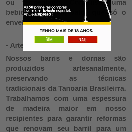
ou fermentado. Conquiste uma
bebida autêntica, valor que só o
envelhecimento pode criar.
- Artesanal
Nossos barris e dornas são
produzidos artesanalmente,
preservando as técnicas
tradicionais da Tanoaria Brasileirra.
Trabalhamos com uma espessura
de madeira maior em nosso
recipientes para garantir reformas
que renovam seu barril para um