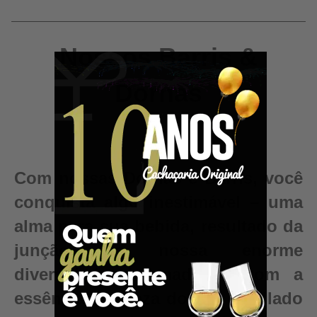
Nossos Barris &
Dornas
Com nossas Dornas e Barris, você
conquista algo inestimável – uma
alma para sua bebida, resultado da
junção da nossa enorme
diversidade de madeiras com a
essência e pureza do seu destilado