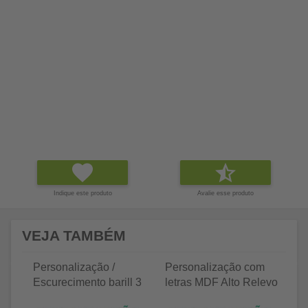
Indique este produto
Avalie esse produto
VEJA TAMBÉM
Personalização /
Personalização com
P
Escurecimento barill 3
letras MDF Alto Relevo
le
litros
25 letras 2cm
35