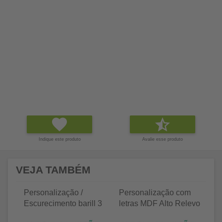
Indique este produto
Avalie esse produto
VEJA TAMBÉM
Personalização /
Personalização com
P
Escurecimento barill 3
letras MDF Alto Relevo
le
litros
25 letras 2cm
35