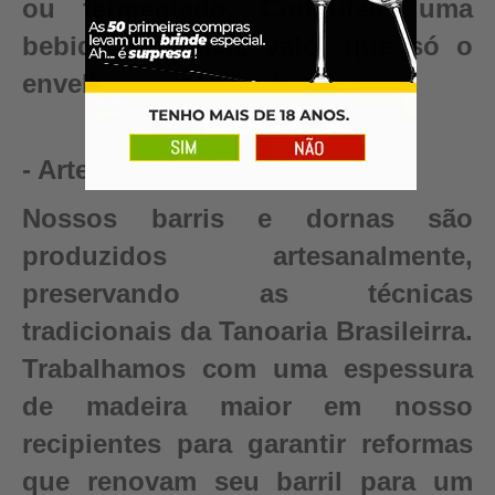
ou fermentado. Conquiste uma
bebida autêntica, valor que só o
envelhecimento pode criar.
- Artesanal
Nossos barris e dornas são
produzidos artesanalmente,
preservando as técnicas
tradicionais da Tanoaria Brasileirra.
Trabalhamos com uma espessura
de madeira maior em nosso
recipientes para garantir reformas
que renovam seu barril para um