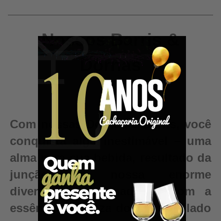
Nossos Barris &
Dornas
Com nossas Dornas e Barris, você
conquista algo inestimável – uma
alma para sua bebida, resultado da
junção da nossa enorme
diversidade de madeiras com a
essência e pureza do seu destilado