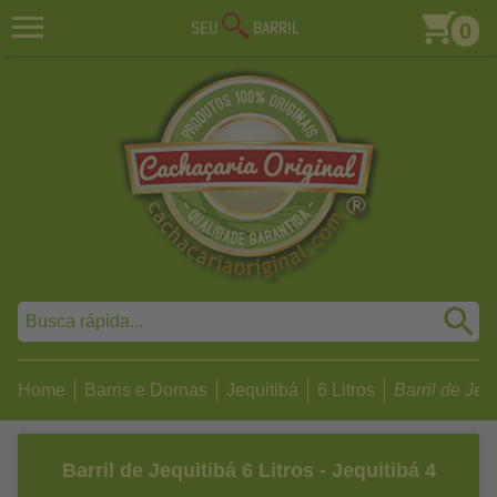
0
Home
Barris e Dornas
Jequitibá
6 Litros
Barril de Jequ
Barril de Jequitibá 6 Litros - Jequitibá 4