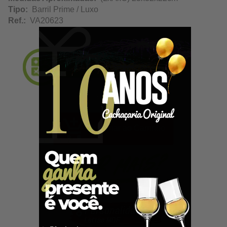
Tipo:
Barril Prime / Luxo
Ref.:
VA20623
Adicionar ao Carrinho