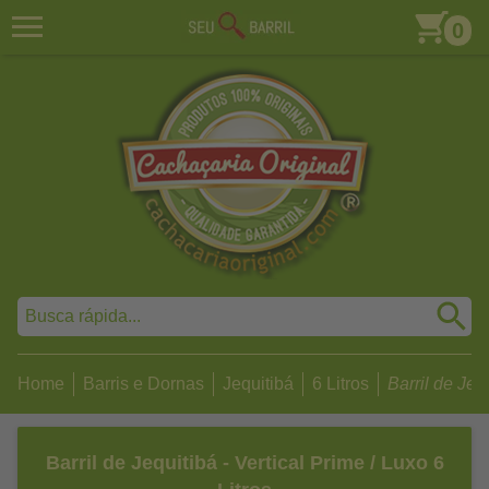
0
Home
Barris e Dornas
Jequitibá
6 Litros
Barril de Jequ
Barril de Jequitibá - Vertical Prime / Luxo 6