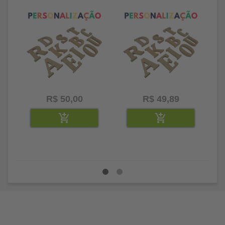
litros
25 letras 2cm
35
R$ 50,00
R$ 49,89