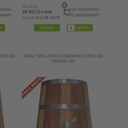
R$ 318,89
R$ 309,32
à vista
E
m até
3X
de
R$ 106,30
ITROS COM
DORNA, TONEL COROTE DE UMBURANA 6 LITROS COM
TORNEIRA LUXO