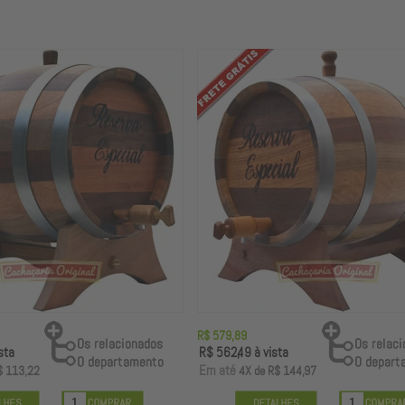
R$ 579,89
sta
R$ 562,49
à vista
E
m até
$ 113,22
4X
de
R$ 144,97