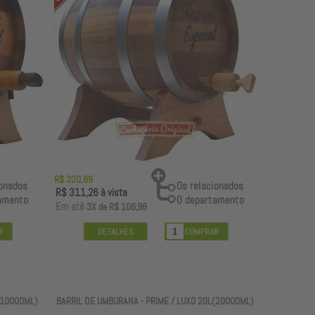
R$ 320,89
R$ 311,26
à vista
E
m até
3X
de
R$ 106,96
(10000ML)
BARRIL DE UMBURANA - PRIME / LUXO 20L(20000ML)