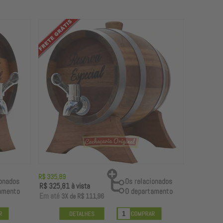
R$ 335,89
R$ 325,81
à vista
E
m até
3X
de
R$ 111,96