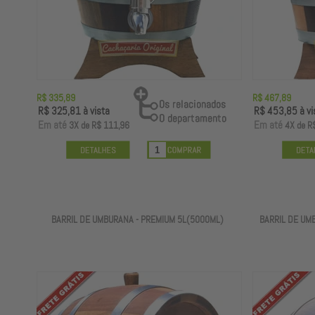
R$ 335,89
R$ 467,89
R$ 325,81
à vista
R$ 453,85
à vi
E
m até
E
m até
3X
de
R$ 111,96
4X
de
R
BARRIL DE UMBURANA - PREMIUM 5L(5000ML)
BARRIL DE UMB