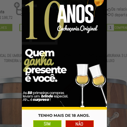
R$ 284,89
sta
R$ 276,34
à vista
E
m até
$ 196,72
2X
de
R$ 142,45
ICAL DE UMBURANA 6 LITROS COM
DORNA, TONEL COROTE DE UMBURANA 3 L
TORNEIRA LUXO
TORNEIRA LUXO