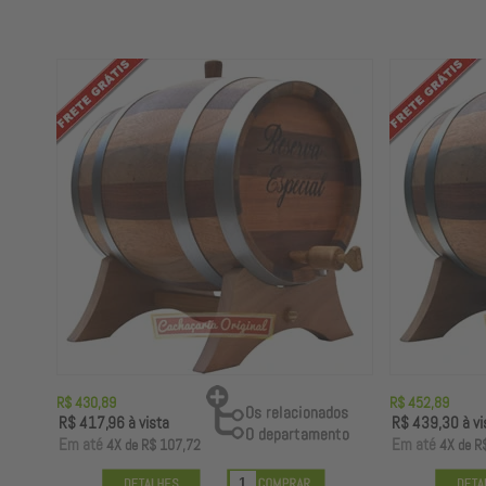
R$ 430,89
R$ 452,89
R$ 417,96
à vista
R$ 439,30
à vi
E
m até
E
m até
4X
de
R$ 107,72
4X
de
R