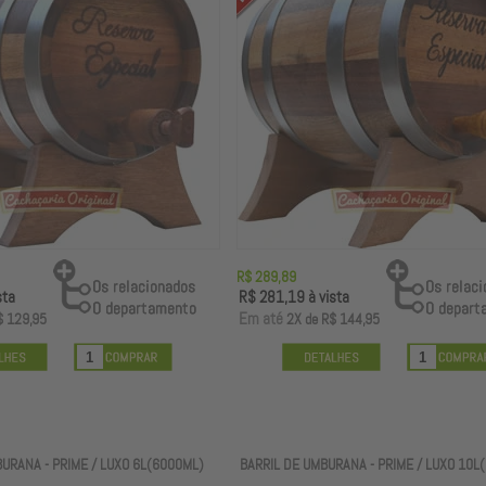
R$ 289,89
sta
R$ 281,19
à vista
E
m até
$ 129,95
2X
de
R$ 144,95
URANA - PRIME / LUXO 6L(6000ML)
BARRIL DE UMBURANA - PRIME / LUXO 10L