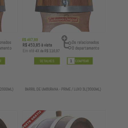
R$ 467,89
R$ 453,85
à vista
E
m até
4X
de
R$ 116,97
(2000ML)
BARRIL DE UMBURANA - PRIME / LUXO 3L(3000ML)