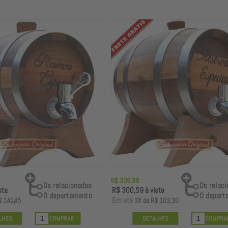
R$ 309,89
sta
R$ 300,59
à vista
E
m até
$ 142,45
3X
de
R$ 103,30