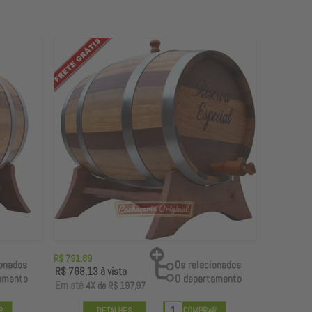
R$ 791,89
R$ 768,13
à vista
E
m até
4X
de
R$ 197,97