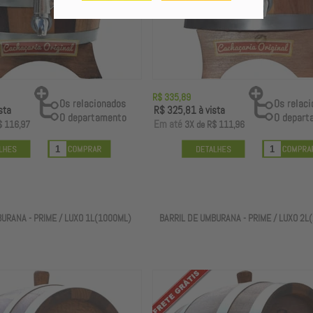
R$ 335,89
sta
R$ 325,81
à vista
E
m até
$ 116,97
3X
de
R$ 111,96
URANA - PRIME / LUXO 1L(1000ML)
BARRIL DE UMBURANA - PRIME / LUXO 2L