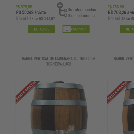
R$ 579,89
R$ 786,89
R$ 562,49
à vista
R$ 763,28
à vi
E
m até
E
m até
4X
de
R$ 144,97
4X
de
R
BARRIL VERTICAL DE UMBURANA 3 LITROS COM
BARRIL VERT
TORNEIRA LUXO