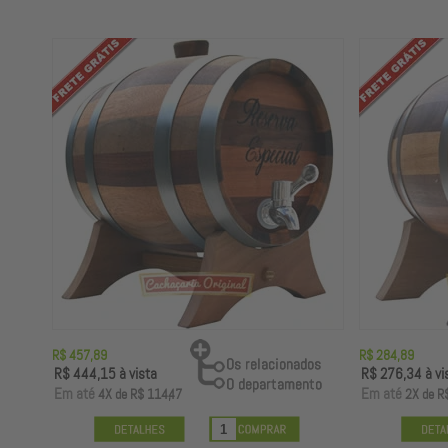
R$ 457,89
R$ 284,89
R$ 444,15
à vista
R$ 276,34
à vi
E
m até
E
m até
4X
de
R$ 114,47
2X
de
R