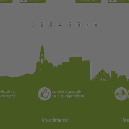
1
2
3
4
5
6
›
»
Atendimento
Áre