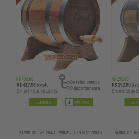
R$ 430,89
R$ 259,89
R$ 417,96
à vista
R$ 252,09
à vi
E
m até
E
m até
4X
de
R$ 107,72
2X
de
R
BARRIL DE UMBURANA - PRIME / LUXO 5L(5000ML)
BARRIL DE UMB