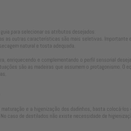
 guia para selecionar os atributos desejados.
as as outras características são mais seletivas. Important
 secagem natural e tosta adequada.
a, enriquecendo e complementando o perfil sensorial desejad
tuações são as madeiras que assumem o protagonismo. O equi
as.
s
e maturação e a higenização dos dadinhos, basta colocá-los 
No caso de destilados não existe necessidade de higienizaç