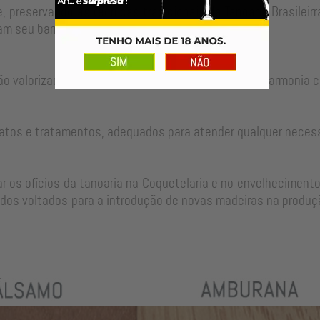
, preservando as técnicas tradicionais da Tanoaria Brasilei
m seu barril para um longo período de uso.
ão valorizadas no ajuste perfeito de cada peça em harmonia c
atos e tratamentos, adequados para atender qualquer neces
 os ofícios da tanoaria na Coquetelaria e no envelhecimento
dos voltados para a introdução de novas madeiras na produçã