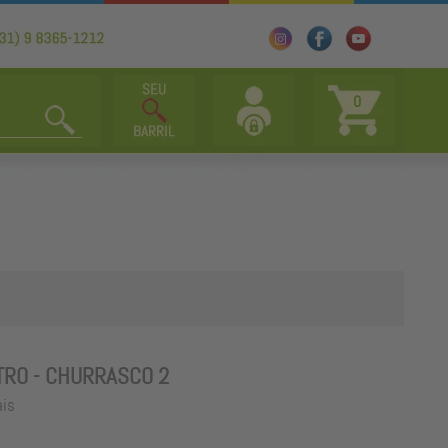
0
TRO - CHURRASCO 2
ais