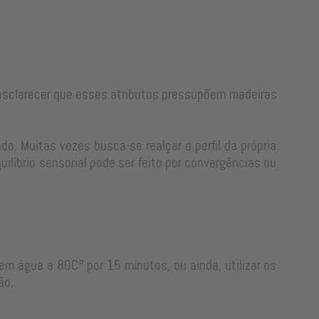
e esclarecer que esses atributos pressupõem madeiras
o. Muitas vezes busca-se realçar o perfil da própria
líbrio sensorial pode ser feito por convergências ou
em água a 80C° por 15 minutos, ou ainda, utilizar os
ão.