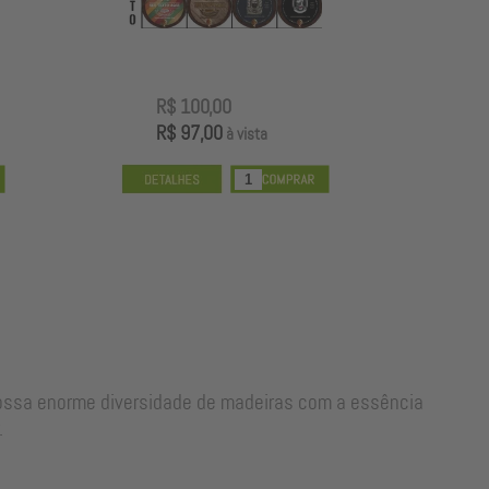
R$ 100,00
R
R$ 97,00
R
à vista
nossa enorme diversidade de madeiras com a essência
.