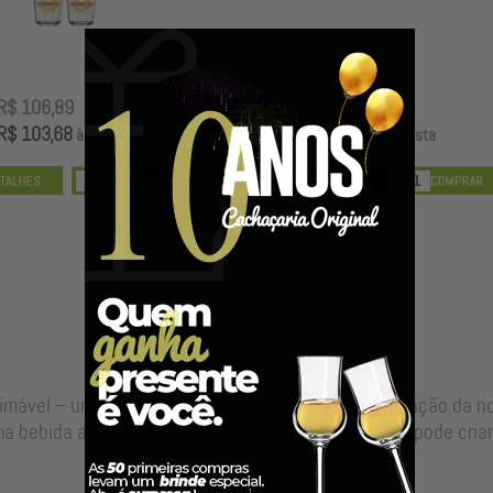
R$ 106,89
R$ 99,00
R$ 103,68
R$ 96,03
à vista
à vista
Nossos Barris & Dornas
timável – uma alma para sua bebida, resultado da junção da 
a bebida autêntica, valor que só o envelhecimento pode criar