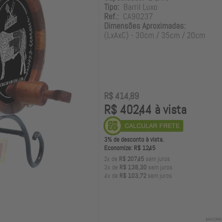
Tipo:
Barril Luxo
Ref.:
CA90237
Dimensões Aproximadas:
(LxAxC) - 30cm / 35cm / 20cm
R$ 414,89
R$ 402,44 à vista
3% de desconto à vista.
Economize: R$ 12,45
2x de
R$ 207,45
sem juros
3x de
R$ 138,30
sem juros
4x de
R$ 103,72
sem juros