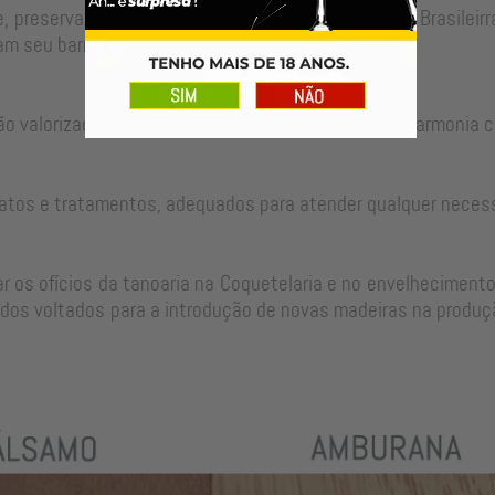
, preservando as técnicas tradicionais da Tanoaria Brasilei
m seu barril para um longo período de uso.
ão valorizadas no ajuste perfeito de cada peça em harmonia c
atos e tratamentos, adequados para atender qualquer neces
 os ofícios da tanoaria na Coquetelaria e no envelhecimento
dos voltados para a introdução de novas madeiras na produçã