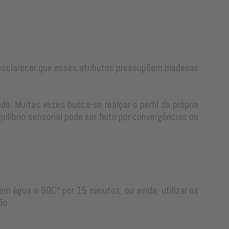
e esclarecer que esses atributos pressupõem madeiras
o. Muitas vezes busca-se realçar o perfil da própria
líbrio sensorial pode ser feito por convergências ou
em água a 80C° por 15 minutos, ou ainda, utilizar os
ão.