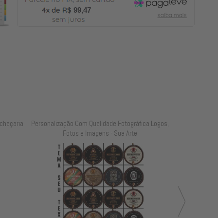
99,47
chaçaria
Personalização Com Qualidade Fotográfica Logos,
Personalização
Fotos e Imagens - Sua Arte
Foto