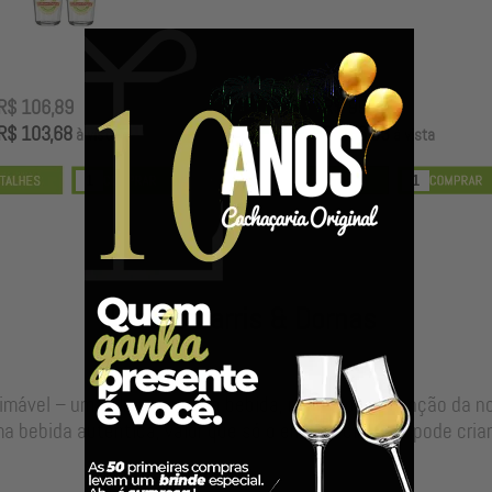
R$ 106,89
R$ 99,00
R$ 103,68
R$ 96,03
à vista
à vista
Nossos Barris & Dornas
timável – uma alma para sua bebida, resultado da junção da 
a bebida autêntica, valor que só o envelhecimento pode criar