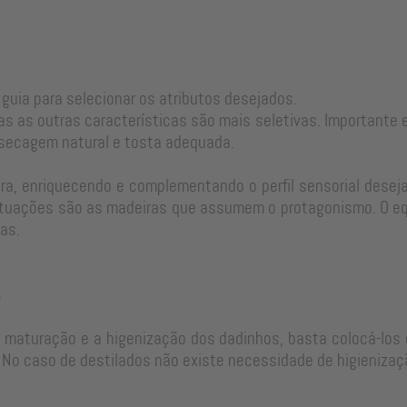
 guia para selecionar os atributos desejados.
as as outras características são mais seletivas. Important
 secagem natural e tosta adequada.
a, enriquecendo e complementando o perfil sensorial desejad
tuações são as madeiras que assumem o protagonismo. O equi
as.
s
e maturação e a higenização dos dadinhos, basta colocá-los 
No caso de destilados não existe necessidade de higienizaç