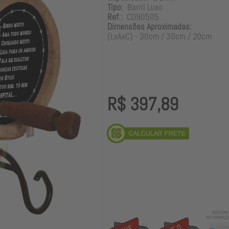
Tipo:
Barril Luxo
Ref.:
CD90505
Dimensões Aproximadas:
(LxAxC) - 30cm / 30cm / 20cm
R$ 397,89