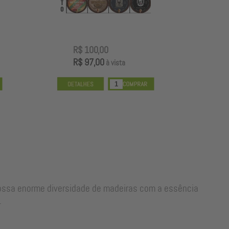
R$ 100,00
R
R$ 97,00
R
à vista
nossa enorme diversidade de madeiras com a essência
.