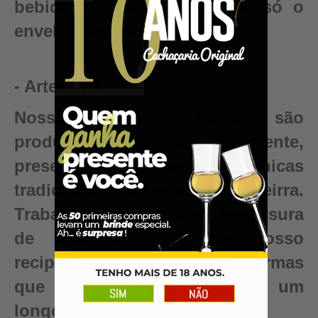
bebida autêntica, valor que só o
envelhecimento pode criar.
- Artesanal
Nossos barris e dornas são
produzidos artesanalmente,
preservando as técnicas
tradicionais da Tanoaria Brasileirra.
Trabalhamos com uma espessura
de madeira maior em nosso
recipientes para garantir reformas
que renovam seu barril para um
longo período de uso.