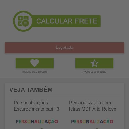
Esgotado
Indique este produto
Avalie esse produto
VEJA TAMBÉM
Personalização /
Personalização com
P
Escurecimento barill 3
letras MDF Alto Relevo
le
litros
25 letras 2cm
35