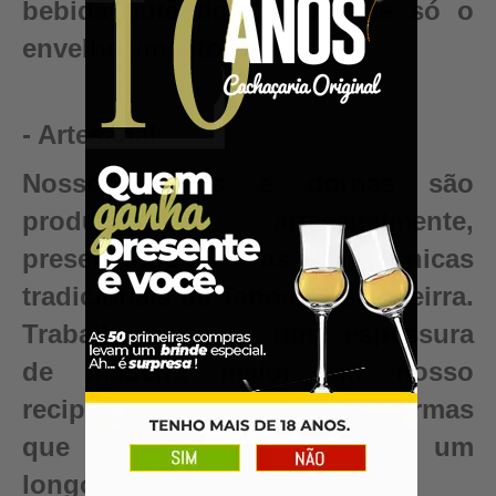
bebida autêntica, valor que só o
envelhecimento pode criar.
- Artesanal
Nossos barris e dornas são
produzidos artesanalmente,
preservando as técnicas
tradicionais da Tanoaria Brasileirra.
Trabalhamos com uma espessura
de madeira maior em nosso
recipientes para garantir reformas
que renovam seu barril para um
longo período de uso.