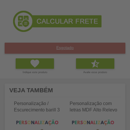
Esgotado
Indique este produto
Avalie esse produto
VEJA TAMBÉM
Personalização /
Personalização com
P
Escurecimento barill 3
letras MDF Alto Relevo
le
litros
25 letras 2cm
35