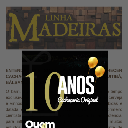
ENTENDA MAIS SOBRE A ARTE DE ENVELHECER
CACHAÇAS EM BARRIS DE CARVALHO, JEQUITIBÁ,
BÁLSAMO E UMBURANA
O barril, invenção gaulesa, foi utilizado durante muito tempo
exclusivamente como recipiente para o transporte de cerveja
e vinhos. O uso com a finalidade de envelhecer bebidas é
datada do início do século XVII. Pasteur foi o primeiro
cientista a notar que os barris de madeira, tinham potencial
para influenciar o flavor da bebida. Desde então, muitos
estudos científicos consideram a madeira como fonte de