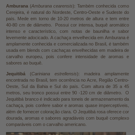
Amburana
(
Amburana cearensis
): Também conhecida como
Cerejeira, é natural do Nordeste, Centro-Oeste e Sudeste do
país. Mede em torno de 10-20 metros de altura e tem entre
40-80 cm de diâmetro. Possui cor intensa, buquê aromático
intenso e característico, com notas de baunilha e sabor
levemente adocicado. A cachaça envelhecida em Amburana é
amplamente conhecida e comercializada no Brasil, é também
usada em blends com cachaças envelhecidas em madeira de
carvalho europeu, pois confere intensidade de aromas e
sabores ao buquê.
Jequitibá
(
Cariniana estrellensis
): madeira amplamente
encontrada no Brasil, tem ocorrência no Acre, Região Centro-
Oeste, Sul da Bahia e Sul do país. Com altura de 35 a 45
metros, seu tronco possui entre 90 -120 cm de diâmetro. O
Jequitibá branco é indicado para toneis de armazenamento da
cachaça, pois confere sabor e aromas quase imperceptíveis,
além de fornecer coloração clara. O Jequitibá rosa oferece cor
dourada, aromas e sabores agradáveis com buquê complexo
comparáveis com o carvalho americano.