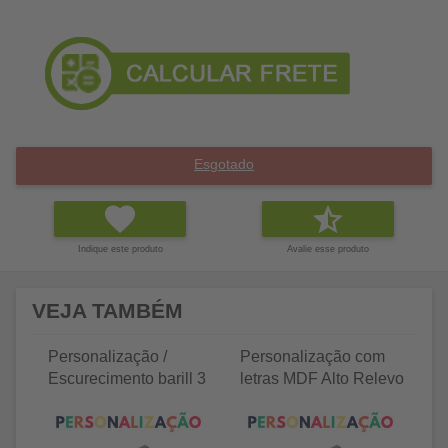
Esgotado
Indique este produto
Avalie esse produto
VEJA TAMBÉM
Personalização /
Personalização com
P
Escurecimento barill 3
letras MDF Alto Relevo
le
litros
25 letras 2cm
35