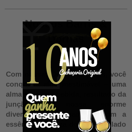
Nossos Barris &
Dornas
Com nossas Dornas e Barris, você
conquista algo inestimável – uma
alma para sua bebida, resultado da
junção da nossa enorme
diversidade de madeiras com a
essência e pureza do seu destilado