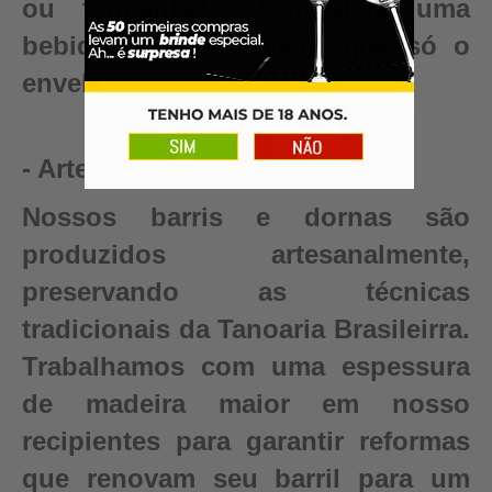
ou fermentado. Conquiste uma
bebida autêntica, valor que só o
envelhecimento pode criar.
- Artesanal
Nossos barris e dornas são
produzidos artesanalmente,
preservando as técnicas
tradicionais da Tanoaria Brasileirra.
Trabalhamos com uma espessura
de madeira maior em nosso
recipientes para garantir reformas
que renovam seu barril para um