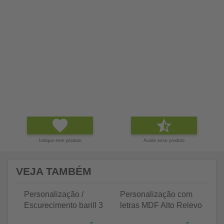
Indique este produto
Avalie esse produto
VEJA TAMBÉM
Personalização /
Personalização com
P
Escurecimento barill 3
letras MDF Alto Relevo
le
litros
25 letras 2cm
35