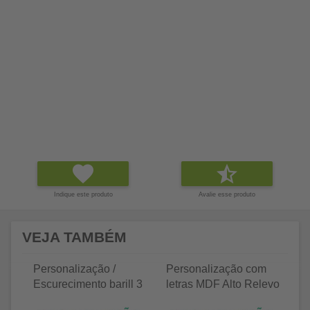
Indique este produto
Avalie esse produto
VEJA TAMBÉM
Personalização /
Personalização com
P
Escurecimento barill 3
letras MDF Alto Relevo
le
litros
25 letras 2cm
35