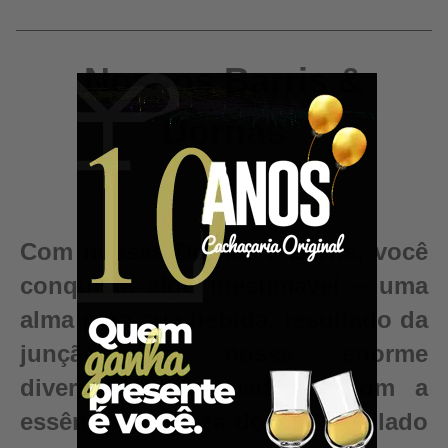
Nossos Barris &
Dornas
Com nossas Dornas e Barris, você
conquista algo inestimável – uma
alma para sua bebida, resultado da
junção da nossa enorme
diversidade de madeiras com a
essência e pureza do seu destilado