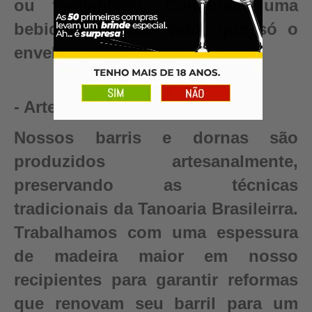
ou fermentado. Conquiste uma
bebida autêntica, valor que só o
envelhecimento pode criar.
- Artesanal
Nossos barris e dornas são
produzidos artesanalmente,
preservando as técnicas
tradicionais da Tanoaria Brasileirra.
Trabalhamos com uma espessura
de madeira maior em nosso
recipientes para garantir reformas
que renovam seu barril para um