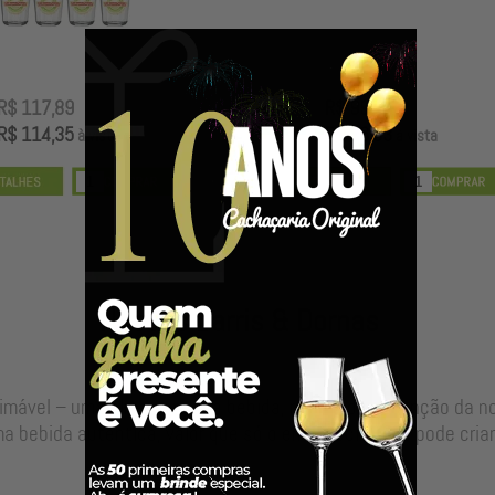
R$ 99,00
R$ 100,00
R$ 96,03
R$ 97,00
à vista
à vista
Nossos Barris & Dornas
timável – uma alma para sua bebida, resultado da junção da 
a bebida autêntica, valor que só o envelhecimento pode criar