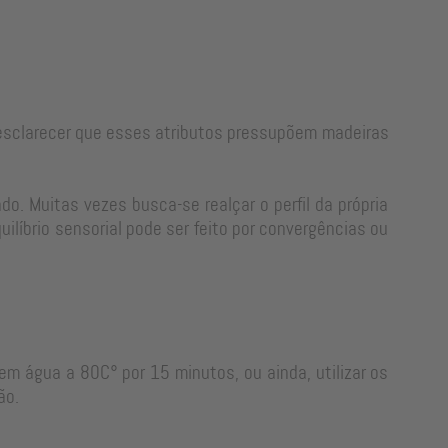
e esclarecer que esses atributos pressupõem madeiras
o. Muitas vezes busca-se realçar o perfil da própria
líbrio sensorial pode ser feito por convergências ou
em água a 80C° por 15 minutos, ou ainda, utilizar os
ão.