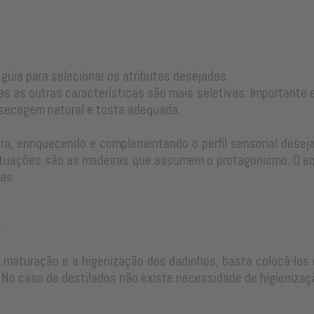
 guia para selecionar os atributos desejados.
as as outras características são mais seletivas. Important
 secagem natural e tosta adequada.
a, enriquecendo e complementando o perfil sensorial desejad
tuações são as madeiras que assumem o protagonismo. O equi
as.
s
e maturação e a higenização dos dadinhos, basta colocá-los 
No caso de destilados não existe necessidade de higienizaç