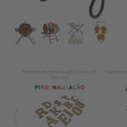
elevo 35
Suporte para Barril Horizontal de 2 a 3 Litros e 4
Kit com 10 C
Copos 45ml