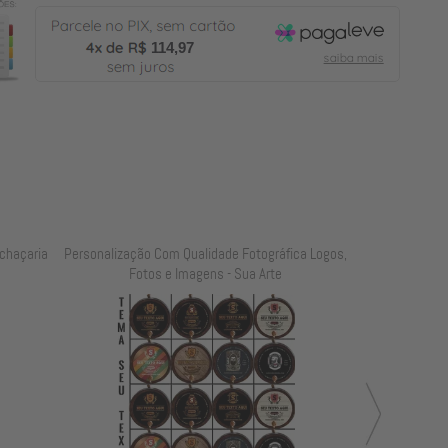
114,97
ca Logos,
Personalização Com Qualidade Fotográfica Logos,
Personalização
Fotos e Imagens - Madeiras
Fot