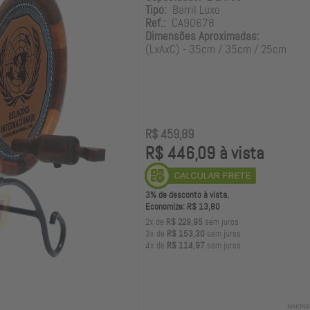
Tipo:
Barril Luxo
Ref.:
CA90678
Dimensões Aproximadas:
(LxAxC) - 35cm / 35cm / 25cm
R$ 459,89
R$ 446,09 à vista
3% de desconto à vista.
Economize: R$ 13,80
2x de
R$ 229,95
sem juros
3x de
R$ 153,30
sem juros
4x de
R$ 114,97
sem juros