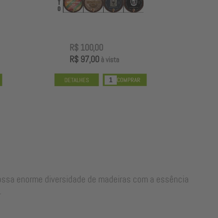
R$ 65,89
R
R$ 63,91
R
à vista
nossa enorme diversidade de madeiras com a essência
.