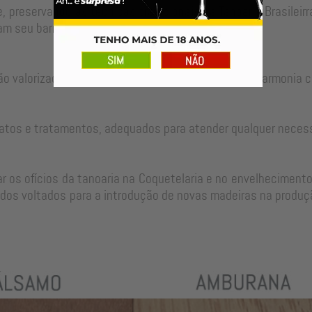
, preservando as técnicas tradicionais da Tanoaria Brasilei
m seu barril para um longo período de uso.
ão valorizadas no ajuste perfeito de cada peça em harmonia c
atos e tratamentos, adequados para atender qualquer neces
 os ofícios da tanoaria na Coquetelaria e no envelhecimento
dos voltados para a introdução de novas madeiras na produçã