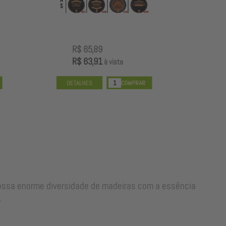
R$ 65,89
R
R$ 63,91
R
à vista
nossa enorme diversidade de madeiras com a essência
.