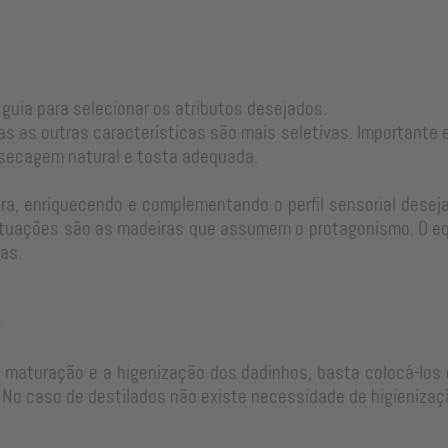
 guia para selecionar os atributos desejados.
as as outras características são mais seletivas. Important
 secagem natural e tosta adequada.
a, enriquecendo e complementando o perfil sensorial desejad
tuações são as madeiras que assumem o protagonismo. O equi
as.
s
e maturação e a higenização dos dadinhos, basta colocá-los 
No caso de destilados não existe necessidade de higienizaç