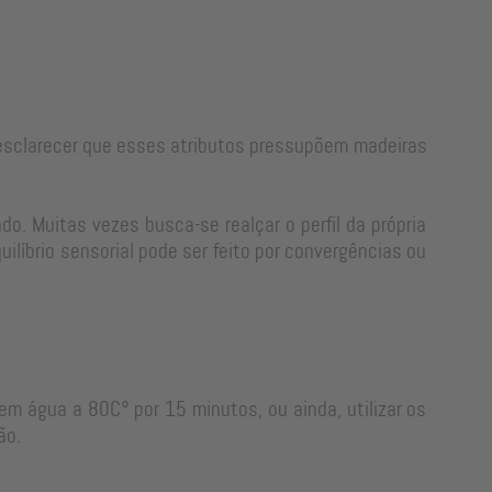
e esclarecer que esses atributos pressupõem madeiras
o. Muitas vezes busca-se realçar o perfil da própria
líbrio sensorial pode ser feito por convergências ou
em água a 80C° por 15 minutos, ou ainda, utilizar os
ão.