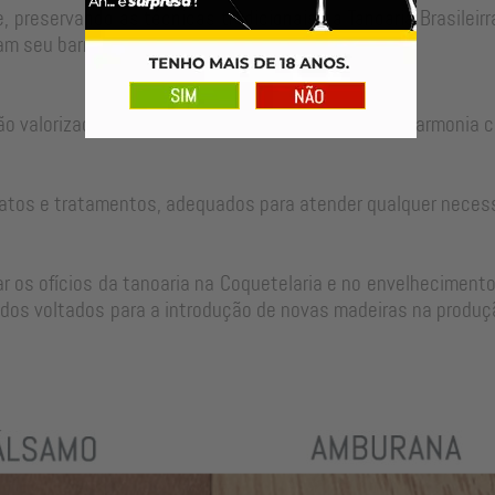
, preservando as técnicas tradicionais da Tanoaria Brasilei
m seu barril para um longo período de uso.
ão valorizadas no ajuste perfeito de cada peça em harmonia c
atos e tratamentos, adequados para atender qualquer neces
 os ofícios da tanoaria na Coquetelaria e no envelhecimento
dos voltados para a introdução de novas madeiras na produçã