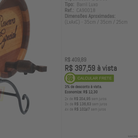
Tipo:
Barril Luxo
Ref.:
CA90018
Dimensões Aproximadas:
(LxAxC) - 35cm / 35cm / 25cm
R$ 409,89
R$ 397,59 à vista
3% de desconto à vista.
Economize: R$ 12,30
2x de
R$ 204,95
sem juros
3x de
R$ 136,63
sem juros
4x de
R$ 102,47
sem juros