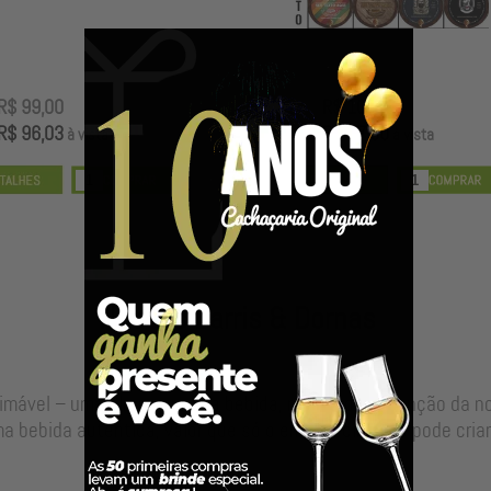
R$ 99,00
R$ 100,00
R$ 96,03
R$ 97,00
à vista
à vista
Nossos Barris & Dornas
timável – uma alma para sua bebida, resultado da junção da 
a bebida autêntica, valor que só o envelhecimento pode criar