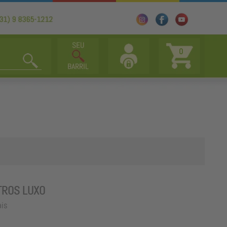
0
TROS LUXO
ais