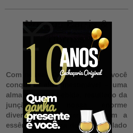
Nossos Barris &
Dornas
Com nossas Dornas e Barris, você
conquista algo inestimável – uma
alma para sua bebida, resultado da
junção da nossa enorme
diversidade de madeiras com a
essência e pureza do seu destilado