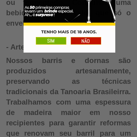
ou fermentado. Conquiste uma
bebida autêntica, valor que só o
envelhecimento pode criar.
- Artesanal
Nossos barris e dornas são
produzidos artesanalmente,
preservando as técnicas
tradicionais da Tanoaria Brasileirra.
Trabalhamos com uma espessura
de madeira maior em nosso
recipientes para garantir reformas
que renovam seu barril para um