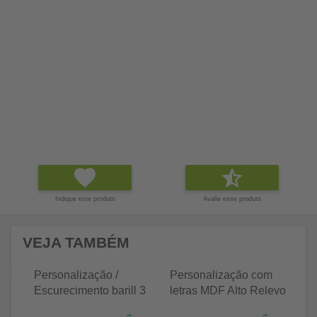
Indique este produto
Avalie esse produto
VEJA TAMBÉM
Personalização /
Personalização com
P
Escurecimento barill 3
letras MDF Alto Relevo
le
litros
25 letras 2cm
35