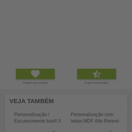
Indique este produto
Avalie esse produto
VEJA TAMBÉM
Personalização /
Personalização com
P
Escurecimento barill 3
letras MDF Alto Relevo
le
litros
25 letras 2cm
35