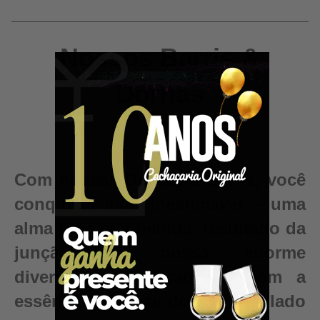
Nossos Barris &
Dornas
Com nossas Dornas e Barris, você
conquista algo inestimável – uma
alma para sua bebida, resultado da
junção da nossa enorme
diversidade de madeiras com a
essência e pureza do seu destilado