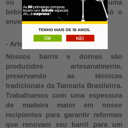
ou fermentado. Conquiste uma
bebida autêntica, valor que só o
envelhecimento pode criar.
- Artesanal
Nossos barris e dornas são
produzidos artesanalmente,
preservando as técnicas
tradicionais da Tanoaria Brasileirra.
Trabalhamos com uma espessura
de madeira maior em nosso
recipientes para garantir reformas
que renovam seu barril para um