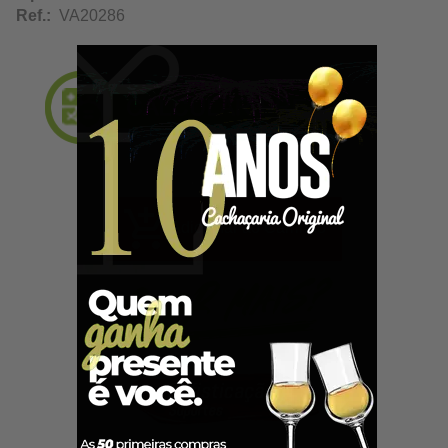
Ref.:
VA20286
Adicionar ao Carrinho