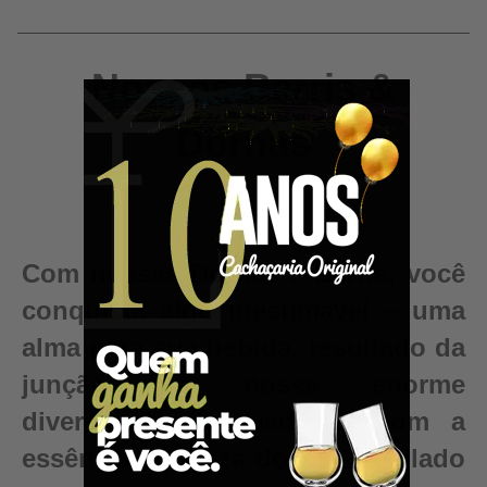
Nossos Barris &
Dornas
Com nossas Dornas e Barris, você
conquista algo inestimável – uma
alma para sua bebida, resultado da
junção da nossa enorme
diversidade de madeiras com a
essência e pureza do seu destilado