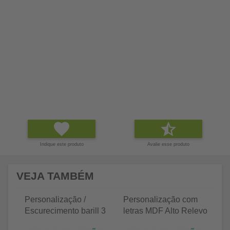
Indique este produto
Avalie esse produto
VEJA TAMBÉM
Personalização /
Personalização com
P
Escurecimento barill 3
letras MDF Alto Relevo
le
litros
25 letras 2cm
35