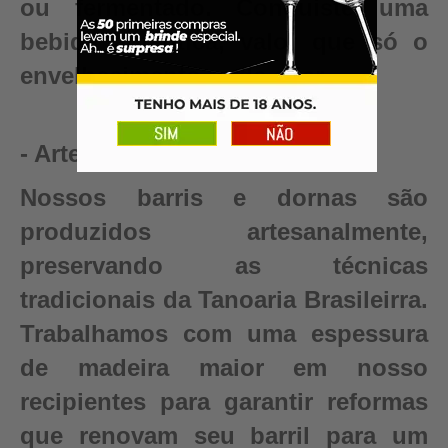
ou fermentado. Conquiste uma
bebida autêntica, valor que só o
envelhecimento pode criar.
- Artesanal
Nossos barris e dornas são
produzidos artesanalmente,
preservando as técnicas
tradicionais da Tanoaria Brasileirra.
Trabalhamos com uma espessura
de madeira maior em nosso
recipientes para garantir reformas
que renovam seu barril para um