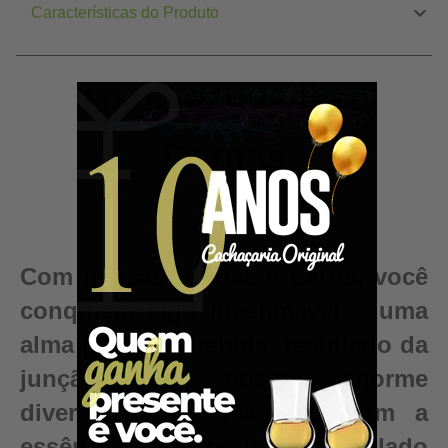
Características do Produto
Nossos Barris &
Dornas
Com nossas Dornas e Barris, você
conquista algo inestimável – uma
alma para sua bebida, resultado da
junção da nossa enorme
diversidade de madeiras com a
essência e pureza do seu destilado