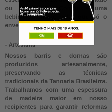
ou fermentado. Conquiste uma
bebida autêntica, valor que só o
envelhecimento pode criar.
- Artesanal
Nossos barris e dornas são
produzidos artesanalmente,
preservando as técnicas
tradicionais da Tanoaria Brasileirra.
Trabalhamos com uma espessura
de madeira maior em nosso
recipientes para garantir reformas