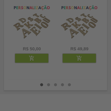
litros
25 letras 2cm
35
R$ 50,00
R$ 49,89