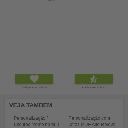
Indique este produto
Avalie esse produto
VEJA TAMBÉM
Personalização /
Personalização com
P
Escurecimento barill 3
letras MDF Alto Relevo
le