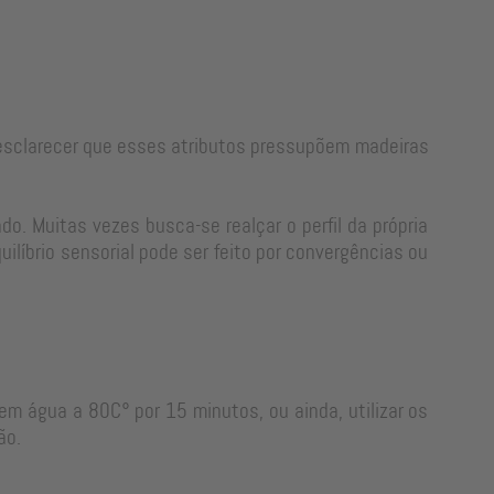
e esclarecer que esses atributos pressupõem madeiras
o. Muitas vezes busca-se realçar o perfil da própria
líbrio sensorial pode ser feito por convergências ou
em água a 80C° por 15 minutos, ou ainda, utilizar os
ão.