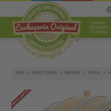
HOME
BARRIS E DORNAS
UMBURANA
3 LITROS
BA