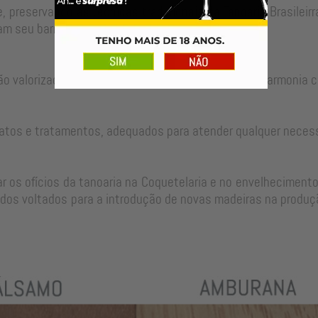
, preservando as técnicas tradicionais da Tanoaria Brasilei
m seu barril para um longo período de uso.
ão valorizadas no ajuste perfeito de cada peça em harmonia c
atos e tratamentos, adequados para atender qualquer neces
 os ofícios da tanoaria na Coquetelaria e no envelhecimento
dos voltados para a introdução de novas madeiras na produçã