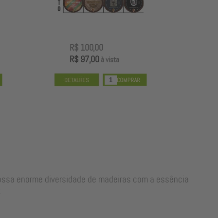
R$ 100,00
R
R$ 97,00
R
à vista
nossa enorme diversidade de madeiras com a essência
.