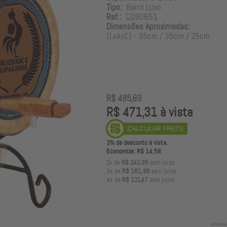
Tipo:
Barril Luxo
Ref.:
CD90651
Dimensões Aproximadas:
(LxAxC) - 35cm / 35cm / 25cm
R$ 485,89
R$ 471,31 à vista
3% de desconto à vista.
Economize: R$ 14,58
2x de
R$ 242,95
sem juros
3x de
R$ 161,96
sem juros
4x de
R$ 121,47
sem juros