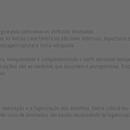
 guia para selecionar os atributos desejados.
as as outras características são mais seletivas. Important
 secagem natural e tosta adequada.
a, enriquecendo e complementando o perfil sensorial desejad
tuações são as madeiras que assumem o protagonismo. O equi
as.
s
e maturação e a higenização dos dadinhos, basta colocá-los 
No caso de destilados não existe necessidade de higienizaç