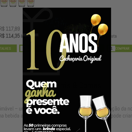
R$ 117,89
R$ 99,00
R$ 114,35
R$ 96,03
à vista
à vista
Nossos Barris & Dornas
timável – uma alma para sua bebida, resultado da junção da 
a bebida autêntica, valor que só o envelhecimento pode criar