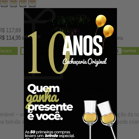
R$ 117,89
R$ 99,00
R$ 114,35
R$ 96,03
à vista
à vista
Nossos Barris & Dornas
timável – uma alma para sua bebida, resultado da junção da 
a bebida autêntica, valor que só o envelhecimento pode criar