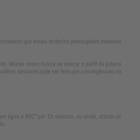
e esclarecer que esses atributos pressupõem madeiras
o. Muitas vezes busca-se realçar o perfil da própria
líbrio sensorial pode ser feito por convergências ou
em água a 80C° por 15 minutos, ou ainda, utilizar os
ão.