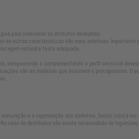
 guia para selecionar os atributos desejados.
as as outras características são mais seletivas. Important
 secagem natural e tosta adequada.
a, enriquecendo e complementando o perfil sensorial desejad
tuações são as madeiras que assumem o protagonismo. O equi
as.
s
e maturação e a higenização dos dadinhos, basta colocá-los 
No caso de destilados não existe necessidade de higienizaç