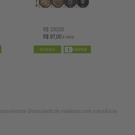
R$ 100,00
R
R$ 97,00
R
à vista
nossa enorme diversidade de madeiras com a essência
.