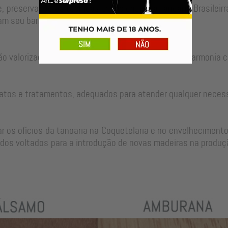
, preservando as técnicas tradicionais da Tanoaria Brasilei
m seu barril para um longo período de uso.
ão valorizadas no ajuste perfeito de cada peça em harmonia c
atos e tratamentos, adequados para atender qualquer neces
 os ofícios da tanoaria na Coquetelaria e no envelhecimento
dos voltados para a introdução de novas madeiras na produçã