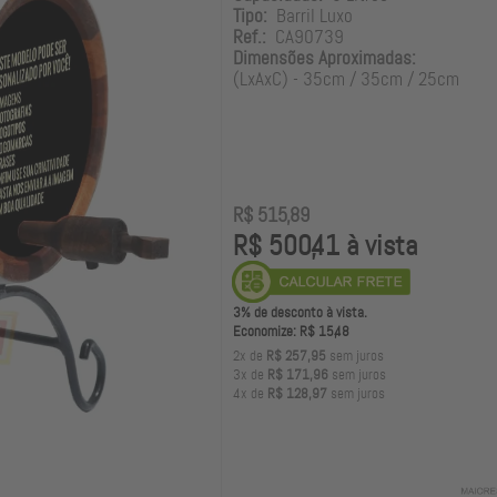
Tipo:
Barril Luxo
Ref.:
CA90739
Dimensões Aproximadas:
(LxAxC) - 35cm / 35cm / 25cm
R$ 515,89
R$ 500,41 à vista
3% de desconto à vista.
Economize: R$ 15,48
2x de
R$ 257,95
sem juros
3x de
R$ 171,96
sem juros
4x de
R$ 128,97
sem juros