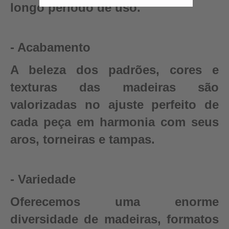
longo período de uso.
- Acabamento
A beleza dos padrões, cores e
texturas das madeiras são
valorizadas no ajuste perfeito de
cada peça em harmonia com seus
aros, torneiras e tampas.
- Variedade
Oferecemos uma enorme
diversidade de madeiras, formatos