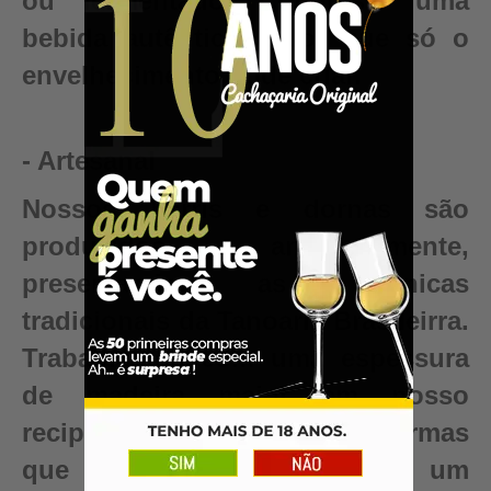
ou fermentado. Conquiste uma
bebida autêntica, valor que só o
envelhecimento pode criar.
- Artesanal
Nossos barris e dornas são
produzidos artesanalmente,
preservando as técnicas
tradicionais da Tanoaria Brasileirra.
Trabalhamos com uma espessura
de madeira maior em nosso
recipientes para garantir reformas
que renovam seu barril para um