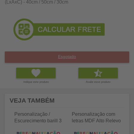
(LxAxC) - 40cm / 50cm / 30cm
Esgotado
Indique este produto
Avalie esse produto
VEJA TAMBÉM
Personalização /
Personalização com
P
Escurecimento barill 3
letras MDF Alto Relevo
le
litros
25 letras 2cm
35