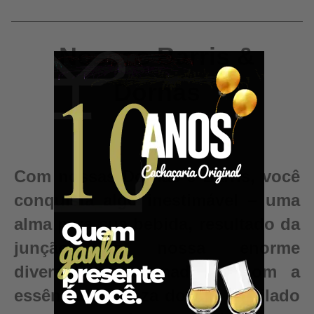
Nossos Barris &
Dornas
Com nossas Dornas e Barris, você
conquista algo inestimável – uma
alma para sua bebida, resultado da
junção da nossa enorme
diversidade de madeiras com a
essência e pureza do seu destilado