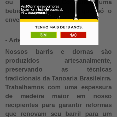
ou fermentado. Conquiste uma
bebida autêntica, valor que só o
envelhecimento pode criar.
- Artesanal
Nossos barris e dornas são
produzidos artesanalmente,
preservando as técnicas
tradicionais da Tanoaria Brasileirra.
Trabalhamos com uma espessura
de madeira maior em nosso
recipientes para garantir reformas
que renovam seu barril para um