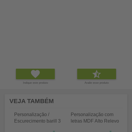
Indique este produto
Avalie esse produto
VEJA TAMBÉM
Personalização /
Personalização com
P
Escurecimento barill 3
letras MDF Alto Relevo
le
litros
25 letras 2cm
35