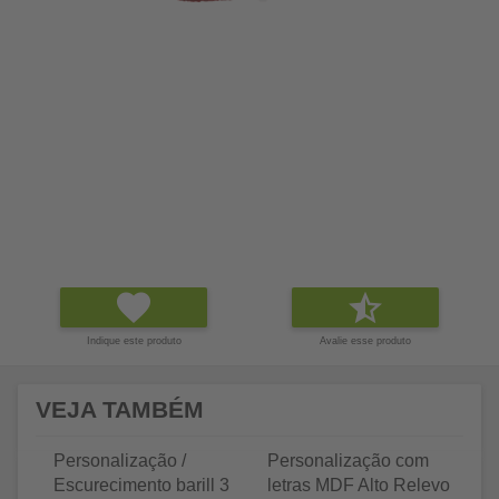
Indique este produto
Avalie esse produto
VEJA TAMBÉM
Personalização /
Personalização com
P
Escurecimento barill 3
letras MDF Alto Relevo
le