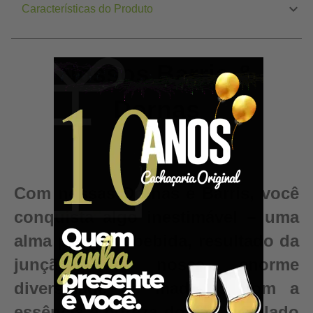
Características do Produto
Nossos Barris &
Dornas
Com nossas Dornas e Barris, você
conquista algo inestimável – uma
alma para sua bebida, resultado da
junção da nossa enorme
diversidade de madeiras com a
essência e pureza do seu destilado