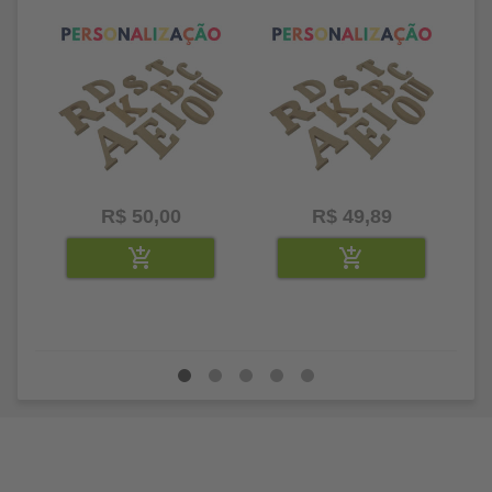
litros
25 letras 2cm
35
R$ 50,00
R$ 49,89