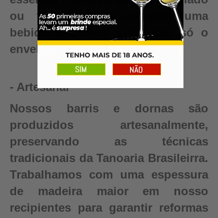
ou fermentado. Conquiste uma
bebida autêntica, valor que só o
envelhecimento pode criar.
- Artesanal
Nossos barris e dornas são
produzidos artesanalmente,
preservando as técnicas
tradicionais da Tanoaria Brasileirra.
Trabalhamos com uma espessura
de madeira maior em nosso
recipientes para garantir reformas