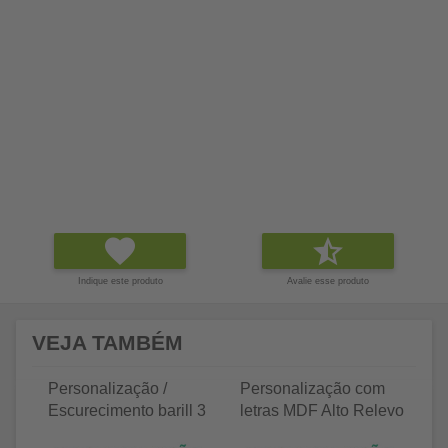
Indique este produto
Avalie esse produto
VEJA TAMBÉM
Personalização /
Personalização com
P
Escurecimento barill 3
letras MDF Alto Relevo
le
litros
25 letras 2cm
35