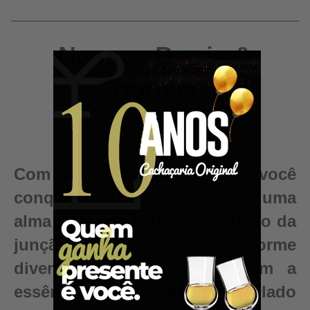
Nossos Barris &
Dornas
Com nossas Dornas e Barris, você
conquista algo inestimável – uma
alma para sua bebida, resultado da
junção da nossa enorme
diversidade de madeiras com a
essência e pureza do seu destilado