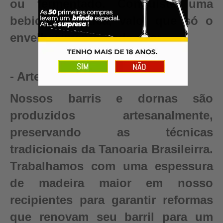
ou fermentado. Conquiste uma
bebida autêntica, valor que só o
envelhecimento pode criar.
- Artesanal
Nossos barris e dornas são
produzidos artesanalmente,
preservando as técnicas
tradicionais da Tanoaria Brasileirra.
Trabalhamos com uma espessura
de madeira maior em nosso
recipientes para garantir reformas
que renovam seu barril para um