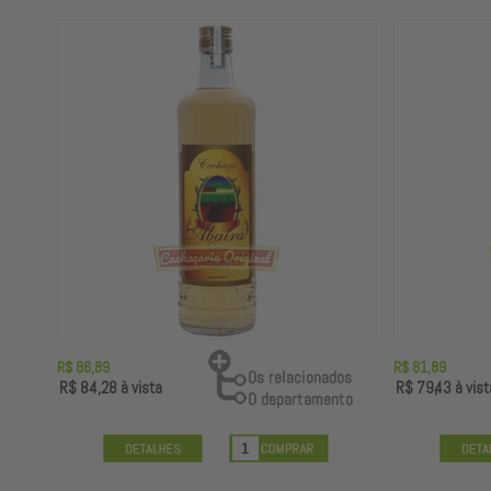
R$ 86,89
R$ 81,89
R$ 84,28
à vista
R$ 79,43
à vist