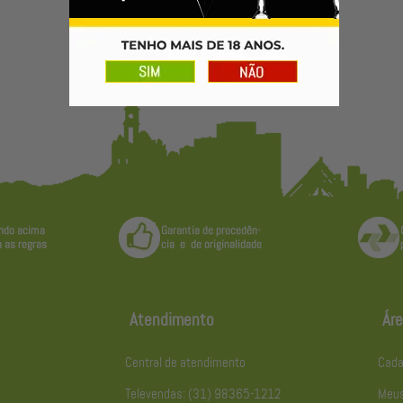
Atendimento
Áre
Central de atendimento
Cada
Televendas: (31) 98365-1212
Meus