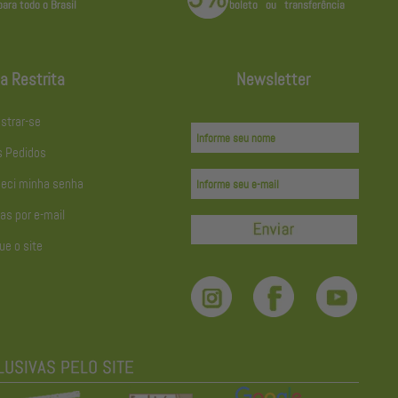
a Restrita
Newsletter
strar-se
 Pedidos
eci minha senha
as por e-mail
ue o site