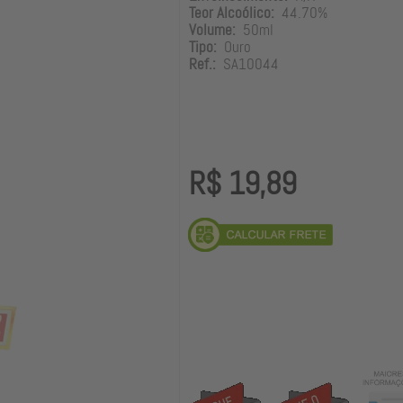
Teor Alcoólico:
44.70%
Volume:
50ml
Tipo:
Ouro
Ref.:
SA10044
R$ 19,89