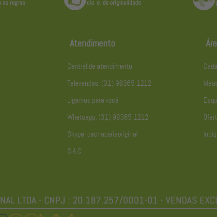
Atendimento
Áre
Central de atendimento
Cada
Televendas: (31) 98365-1212
Meus
Ligamos para você
Esqu
Whatsapp: (31) 98365-1212
Ofert
Skype: cachacariaoriginal
Indiq
S.A.C