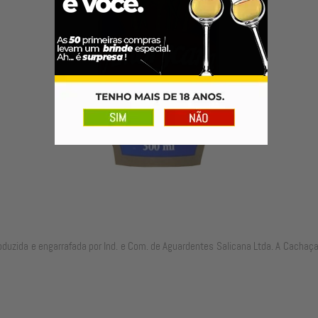
oduzida e engarrafada por Ind. e Com. de Aguardentes Salicana Ltda. A Cacha