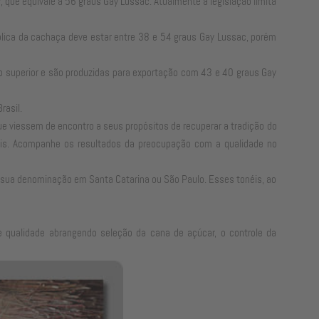
que eqüivale a 56 graus Gay Lussac. Atualmente a legislação limita
oólica da cachaça deve estar entre 38 e 54 graus Gay Lussac, porém
o superior e são produzidas para exportação com 43 e 40 graus Gay
rasil.
 que viessem de encontro a seus propósitos de recuperar a tradição do
onais. Acompanhe os resultados da preocupação com a qualidade no
me sua denominação em Santa Catarina ou São Paulo. Esses tonéis, ao
e qualidade abrangendo seleção da cana de açúcar, o controle da