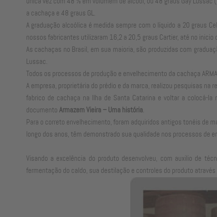
única vez com 48 % em volumem de álcool, ou 48 graus Gay Lussac (G
a cachaça e 48 graus GL.
A graduação alcoólica é medida sempre com o líquido a 20 graus Cel
nossos fabricantes utilizaram 16,2 a 20,5 graus Cartier, até no inicio
As cachaças no Brasil, em sua maioria, são produzidas com graduaç
Lussac.
Todos os processos de produção e envelhecimento da cachaça ARMAZEM
A empresa, proprietária do prédio e da marca, realizou pesquisas na r
fabrico de cachaça na Ilha de Santa Catarina e voltar a colocá-l
documento
Armazem Vieira – Uma história
.
Para o correto envelhecimento, foram adquiridos antigos tonéis de m
longo dos anos, têm demonstrado sua qualidade nos processos de e
Visando a excelência do produto desenvolveu, com auxilio de téc
fermentação do caldo, sua destilação e controles do produto através