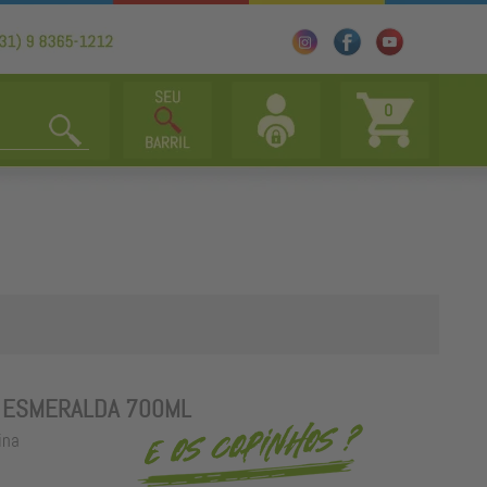
0
A ESMERALDA 700ML
ina