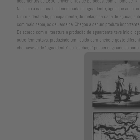
documentos de 1650, provenientes de Barbados, com o nome de "kill-de
No inicio a cachaça foi denominada de aguardente, água que ardia ao 
O rum é destilado, principalmente, do melaço da cana de açúcar, su
com mais sabor, os de Jamaica. Chegou a ser um produto importante d
De acordo com a literatura a produção de aguardente teve inicio l
outro fermentava, produzindo um líquido com cheiro e gosto diferen
chamava-se de "aguardente" ou "cachaça" por ser originado da borra