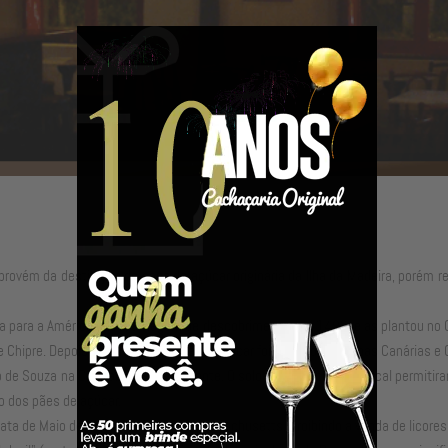
rovém da destilação de cana de açúcar originária da Ilha da Madeira, porém r
a para a América em sua viagem de descobrimento, em 1493, e as plantou no Car
e Chipre. Depois de America a cana de açúcar foi plantada nas Ilhas Canárias 
de Souza na Capitania de São Vicente. O solo fértil e o clima tropical permiti
ão dos pães de açúcar.
ta de Maio de 1657, na Corte de Massachusetts, proibindo a venda de licores 