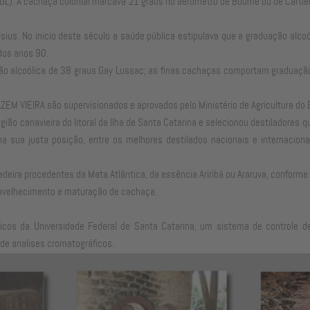
L). A cachaça colonial marcava 21 graus no aerômetro de Boumé ou de Cartier, 
sius. No inicio deste século a saúde pública estipulava que a graduação alc
 dos anos 90.
ão alcoólica de 38 graus Gay Lussac; as finas cachaças comportam graduaçã
 VIEIRA são supervisionados e aprovados pelo Ministério de Agricultura do B
egião canavieira do litoral da Ilha de Santa Catarina e selecionou destiladores
a na sua justa posição, entre os melhores destilados nacionais e internaci
adeira procedentes da Mata Atlântica, da essência Ariribá ou Araruva, confor
nvelhecimento e maturação de cachaça.
nicos da Universidade Federal de Santa Catarina, um sistema de controle d
 de analises cromatográficos.