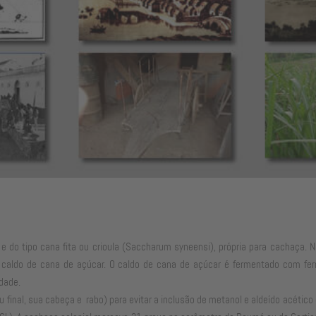
e do tipo cana fita ou crioula (Saccharum syneensi), própria para cachaça.
aldo de cana de açúcar. O caldo de cana de açúcar é fermentado com fermen
dade.
u final, sua cabeça e rabo) para evitar a inclusão de metanol e aldeído acéti