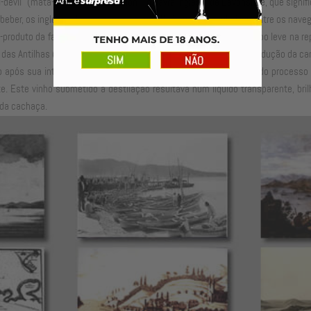
vil" (mata-diabo) ou "rumbullion" (palavra inglesa, de Devonshire, que signific
beber, os ingleses denominaram de rum, Noé que se popularizou entre os navegan
b-produto da fabricação de açúcar e é classificado como rum do tipo leve na r
as Antilhas (ou Índias Ocidentais, hoje America) logo após a introdução da ca
ogo após sua introdução quando se observou que a borra separada do processo
te. Este vinho submetido a destilação resultava num líquido transparente, bri
 da cachaça.