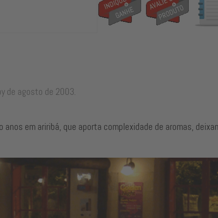
boy de agosto de 2003.
 anos em ariribá, que aporta complexidade de aromas, deix