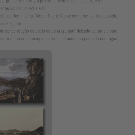
a "grande tumulto"). A palavra rum era utilizada já em 1667.
tes do século XVII e XVIII.
epública Dominicana, Cuba e Puerto Rico e como rum do tipo pesado,
na de açúcar.
 de concentração do caldo de cana (garapa) deixada de um dia para
lhante e que ardia se ingerido. Considerando seu parecido com água