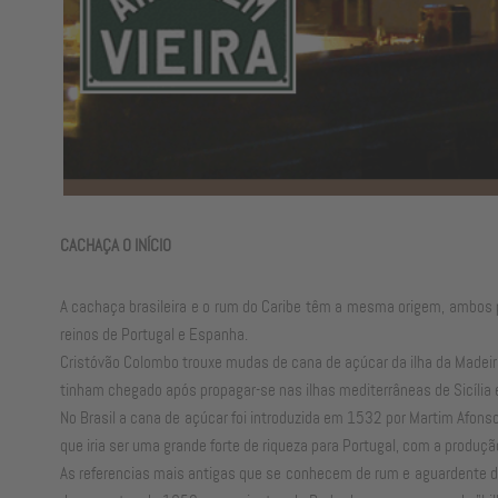
CACHAÇA O INÍCIO
A cachaça brasileira e o rum do Caribe têm a mesma origem, ambos p
reinos de Portugal e Espanha.
Cristóvão Colombo trouxe mudas de cana de açúcar da ilha da Madeir
tinham chegado após propagar-se nas ilhas mediterrâneas de Sicília 
No Brasil a cana de açúcar foi introduzida em 1532 por Martim Afonso 
que iria ser uma grande forte de riqueza para Portugal, com a produç
As referencias mais antigas que se conhecem de rum e aguardente da