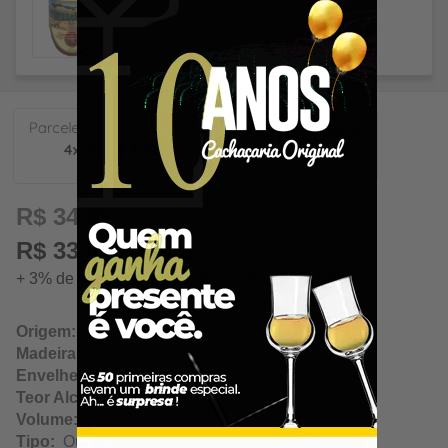
8,72
R$ 34,89
R$ 33,84 à vista
+ 3% de desconto à vista. Economize: R$ 1,05
Origem:
Ribeirão das Neves / Minas Gerais
Madeira:
Carvalho
Envelhecimento:
5 Anos
Teor Alcoólico:
40.00%
Volume:
50Ml
Tipo:
Ouro