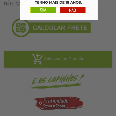
Ref.:
SA12283
Adicionar ao Carrinho