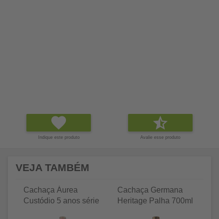
Indique este produto
Avalie esse produto
VEJA TAMBÉM
Cachaça Áurea
Cachaça Germana
C
Custódio 5 anos série
Heritage Palha 700ml
Tr
artes 750ml