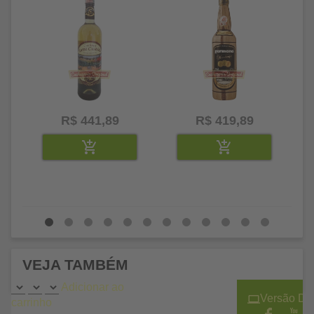
R$ 441,89
R$ 419,89
VEJA TAMBÉM
Adicionar ao
Versão De
carrinho