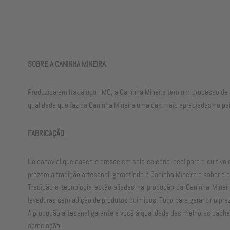
SOBRE A CANINHA MINEIRA
Produzida em Itatiaiuçu - MG, a Caninha Mineira tem um processo de 
qualidade que faz da Caninha Mineira uma das mais apreciadas no paí
FABRICAÇÃO
Do canavial que nasce e cresce em solo calcário ideal para o culti
prezam a tradição artesanal, garantindo à Caninha Mineira o sabor e
Tradição e tecnologia estão aliadas na produção da Caninha Minei
leveduras sem adição de produtos químicos. Tudo para garantir o pra
A produção artesanal garante a você à qualidade das melhores cacha
apreciação.