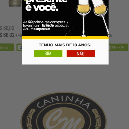
R$ 68,89
R$ 56,89
R$ 66,82
R$ 55,18
à vista
à vista