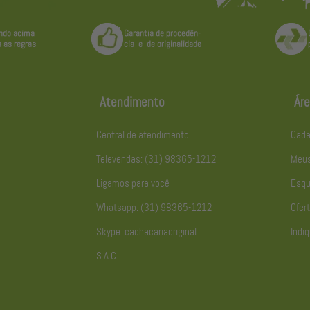
Atendimento
Áre
Central de atendimento
Cada
Televendas: (31) 98365-1212
Meus
Ligamos para você
Esqu
Whatsapp: (31) 98365-1212
Ofert
Skype: cachacariaoriginal
Indiq
S.A.C