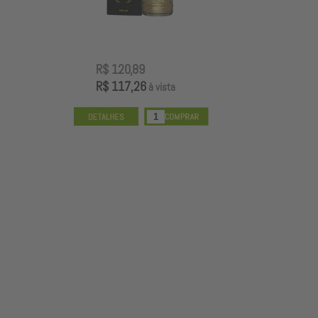
R$ 120,89
R
R$ 117,26
R
à vista