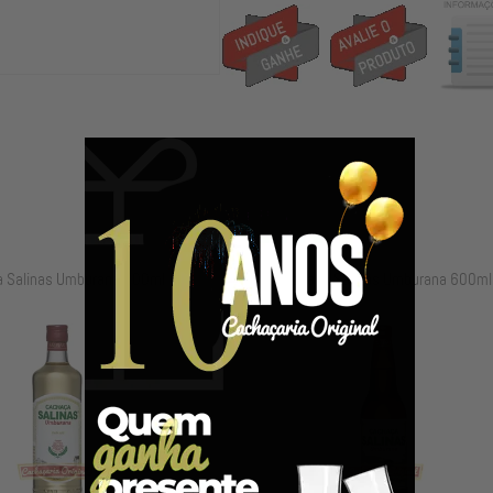
a Salinas Umburana 700ml
Cachaça Salinas Umburana 600m