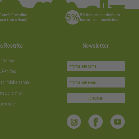
a Restrita
Newsletter
strar-se
 Pedidos
eci minha senha
as por e-mail
ue o site