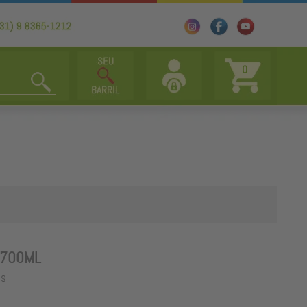
0
 700ML
is