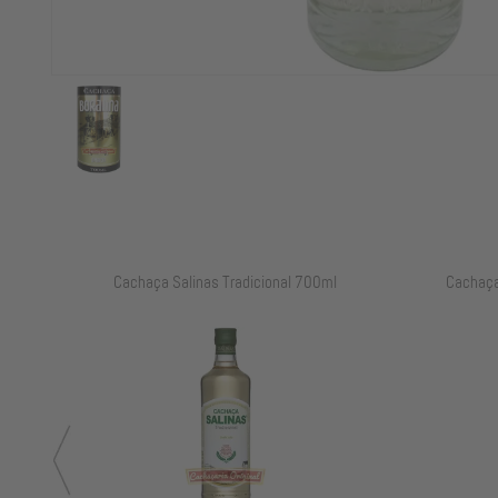
ml
Cachaça Salinas Tradicional 700ml
Cachaç