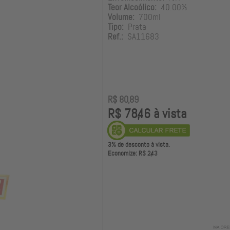
Teor Alcoólico:
40.00%
Volume:
700ml
Tipo:
Prata
Ref.:
SA11683
R$ 80,89
R$ 78,46 à vista
3% de desconto à vista.
Economize: R$ 2,43