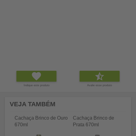
Indique este produto
Avalie esse produto
VEJA TAMBÉM
Cachaça Brinco de Ouro
Cachaça Brinco de
Ca
670ml
Prata 670ml
Pr
ga