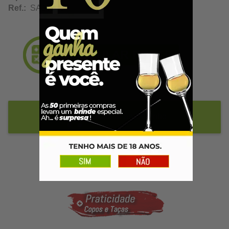
Ref.:
SA10176
Adicionar ao Carrinho