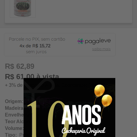
15,72
R$ 62,89
R$ 61,00 à vista
+ 3% de desconto à vista. Economize: R$ 1,89
Origem:
Salinas / Minas Gerais
Madeira:
Jequitibá
Envelhecimento:
N/A
Teor Alcoólico:
40.00%
Volume:
600ml
Tipo:
Prata