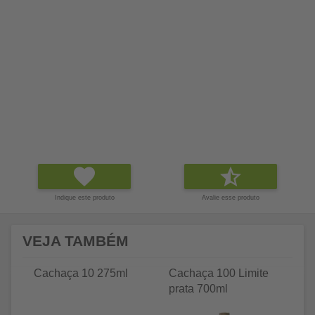
Indique este produto
Avalie esse produto
VEJA TAMBÉM
Cachaça 10 275ml
Cachaça 100 Limite
C
prata 700ml