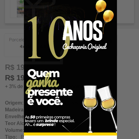
4,97
R$ 19,89
R$ 19,29 à vista
+ 3% de desconto à vista. Economize: R$ 0,60
Origem:
Carmo da Mata / Minas Gerais
Madeira:
N/A
Envelhecimento:
N/A
Teor Alcoólico:
72.00%
Volume:
50Ml
Tipo:
Prata