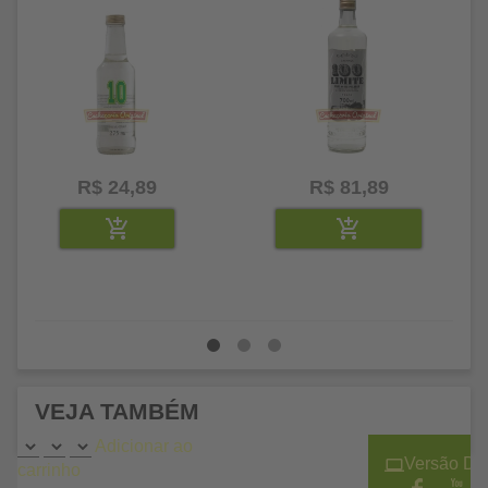
R$ 24,89
R$ 81,89
VEJA TAMBÉM
Adicionar ao
Versão De
carrinho