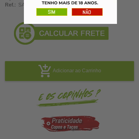
Ref.:
SA12272
Adicionar ao Carrinho