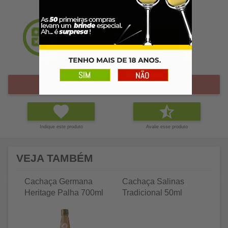
Esgotado
Indique este produto
Avalie esse produto
VEJA TAMBÉM
Cachaça Germana
Cachaça Salinas
C
Heritage Palha 700ml
Tradicional 50ml
Tr